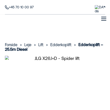
+45 70 10 00 97
DA
Forside
>
Leje
>
Lift
>
Edderkoplift
>
Edderkoplift –
25.5m Diesel