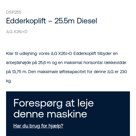
DSP255
Edderkoplift – 25.5m Diesel
JLG X26J+D
Klar til udlejning: vores JLG X26J+D Edderkoplift tilbyder en
arbejdshøjde på 25,6 m og en maksimal horisontal rækkevidde
på 13,75 m. Den maksimale løftekapacitet for denne JLG er 230
kg.
Forespørg at leje
denne maskine
Har du brug for hjælp?