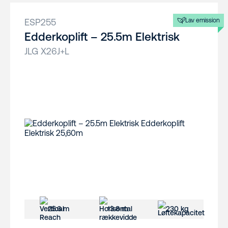
ESP255
Lav emission
Edderkoplift – 25.5m Elektrisk
JLG X26J+L
25.6 m
13.8 m
230 kg