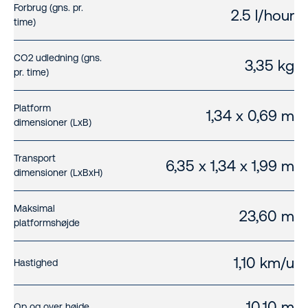
Forbrug (gns. pr.
2.5 l/hour
time)
CO2 udledning (gns.
3,35 kg
pr. time)
Platform
1,34 x 0,69 m
dimensioner (LxB)
Transport
6,35 x 1,34 x 1,99 m
dimensioner (LxBxH)
Maksimal
23,60 m
platformshøjde
1,10 km/u
Hastighed
10,10 m
Op og over højde