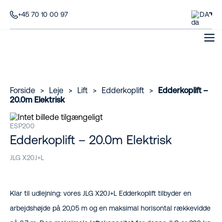
+45 70 10 00 97
DA
Forside
>
Leje
>
Lift
>
Edderkoplift
>
Edderkoplift –
20.0m Elektrisk
ESP200
Edderkoplift – 20.0m Elektrisk
JLG X20J+L
Klar til udlejning: vores JLG X20J+L Edderkoplift tilbyder en
arbejdshøjde på 20,05 m og en maksimal horisontal rækkevidde