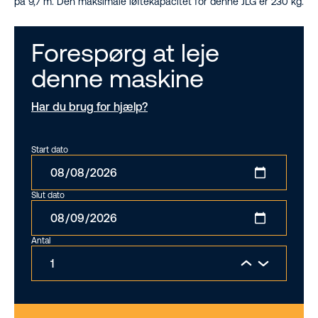
på 9,7 m. Den maksimale løftekapacitet for denne JLG er 230 kg.
Forespørg at leje
denne maskine
Har du brug for hjælp?
Start dato
Slut dato
Antal