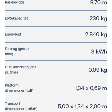
9,70 m
Rækkevidde
230 kg
Løftekapacitet
2.840 kg
Egenvægt
Forbrug (gns. pr.
3 kWh
time)
CO2 udledning (gns.
0,09 kg
pr. time)
Platform
1,34 x 0,69 m
dimensioner (LxB)
Transport
5,00 x 1,34 x 2,00 m
dimensioner (LxBxH)