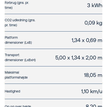
Forbrug (gns. pr.
3 kWh
time)
CO2 udledning (gns.
0,09 kg
pr. time)
Platform
1,34 x 0,69 m
dimensioner (LxB)
Transport
5,00 x 1,34 x 2,00 m
dimensioner (LxBxH)
Maksimal
18,05 m
platformshøjde
1,10 km/u
Hastighed
8,20 m
Op og over højde