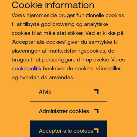
Cookie information
Vores hjemmeside bruger funktionelle cookies
Vores services
til at tilbyde god browsing og analytiske
cookies til at måle statistikker. Ved at klikke på
Lift kategorier
'Accepter alle cookies' giver du samtykke til
placeringen af markedsføringscookies, der
Contact
bruges til at personliggøre din oplevelse. Vores
cookiepolitik
beskriver de cookies, vi indstiller,
Mere
og hvordan de anvendes.
Afvis
Administrer cookies
Privatlivs- og Cookiepolitik
Ansvarsfraskrivelse
CVR nr. 30609492
Accepter alle cookies
© 2026 Riwal - All rights reserved