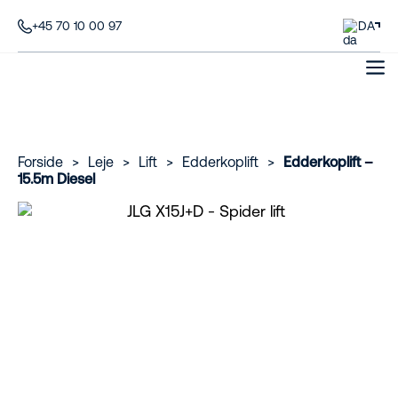
+45 70 10 00 97
DA
Forside
>
Leje
>
Lift
>
Edderkoplift
>
Edderkoplift –
15.5m Diesel