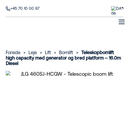
+45 70 10 00 97
DA
Forside
>
Leje
>
Lift
>
Bomlift
>
Teleskopbomlift
high capacity med generator og bred platform – 16.0m
Diesel