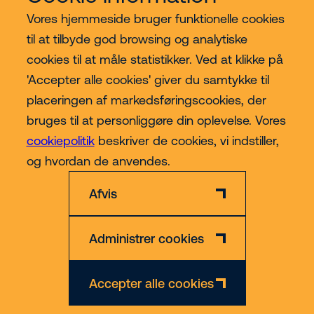
Vores hjemmeside bruger funktionelle cookies
Vores services
til at tilbyde god browsing og analytiske
cookies til at måle statistikker. Ved at klikke på
Lift kategorier
'Accepter alle cookies' giver du samtykke til
placeringen af markedsføringscookies, der
Contact
bruges til at personliggøre din oplevelse. Vores
cookiepolitik
beskriver de cookies, vi indstiller,
Mere
og hvordan de anvendes.
Afvis
Administrer cookies
Privatlivs- og Cookiepolitik
Ansvarsfraskrivelse
CVR nr. 30609492
Accepter alle cookies
© 2026 Riwal - All rights reserved