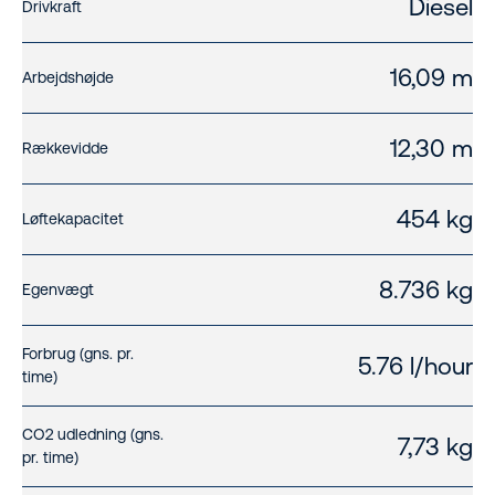
Diesel
Drivkraft
16,09 m
Arbejdshøjde
12,30 m
Rækkevidde
454 kg
Løftekapacitet
8.736 kg
Egenvægt
Forbrug (gns. pr.
5.76 l/hour
time)
CO2 udledning (gns.
7,73 kg
pr. time)