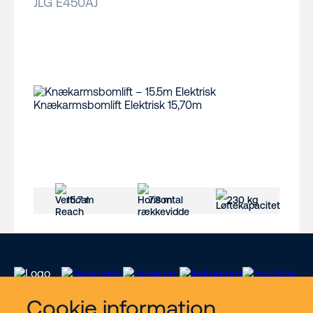
JLG E450AJ
15.7 m
7.8 m
230 kg
Cookie information