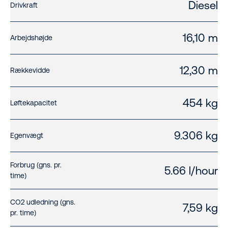
Diesel
Drivkraft
16,10 m
Arbejdshøjde
12,30 m
Rækkevidde
454 kg
Løftekapacitet
9.306 kg
Egenvægt
Forbrug (gns. pr.
5.66 l/hour
time)
CO2 udledning (gns.
7,59 kg
pr. time)