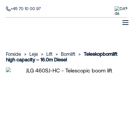
+45 70 10 00 97
DA
Forside
>
Leje
>
Lift
>
Bomlift
>
Teleskopbomlift
high capacity – 16.0m Diesel