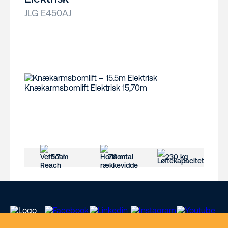
JLG E450AJ
15.7 m
7.8 m
230 kg