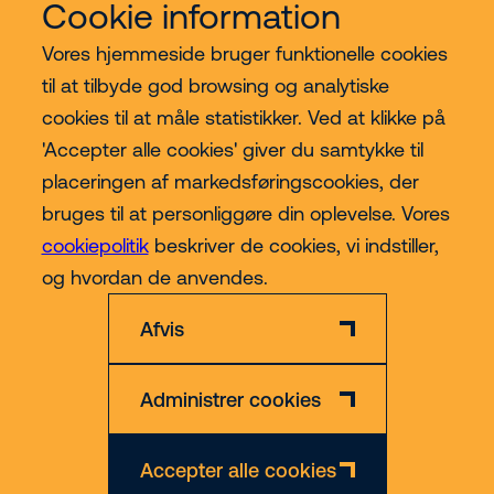
Cookie information
Vores hjemmeside bruger funktionelle cookies
Vores services
til at tilbyde god browsing og analytiske
cookies til at måle statistikker. Ved at klikke på
Lift kategorier
'Accepter alle cookies' giver du samtykke til
placeringen af markedsføringscookies, der
Contact
bruges til at personliggøre din oplevelse. Vores
cookiepolitik
beskriver de cookies, vi indstiller,
Mere
og hvordan de anvendes.
Afvis
Administrer cookies
Privatlivs- og Cookiepolitik
Ansvarsfraskrivelse
CVR nr. 30609492
Accepter alle cookies
© 2026 Riwal - All rights reserved