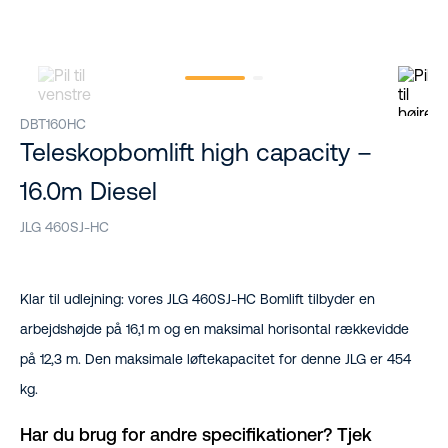
DBT160HC
Teleskopbomlift high capacity –
16.0m Diesel
JLG 460SJ-HC
Klar til udlejning: vores JLG 460SJ-HC Bomlift tilbyder en
arbejdshøjde på 16,1 m og en maksimal horisontal rækkevidde
på 12,3 m. Den maksimale løftekapacitet for denne JLG er 454
kg.
Har du brug for andre specifikationer? Tjek