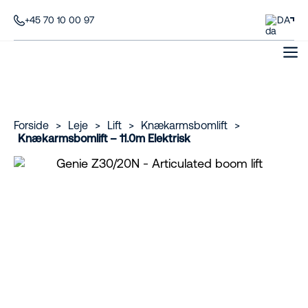
+45 70 10 00 97
DA
Forside
>
Leje
>
Lift
>
Knækarmsbomlift
>
Knækarmsbomlift – 11.0m Elektrisk