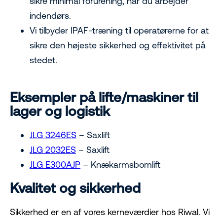
sikre minimal forurening, når du arbejder
indendørs.
Vi tilbyder IPAF-træning til operatørerne for at
sikre den højeste sikkerhed og effektivitet på
stedet.
Eksempler på lifte/maskiner til
lager og logistik
JLG 3246ES
– Saxlift
JLG 2032ES
– Saxlift
JLG E300AJP
– Knækarmsbomlift
Kvalitet og sikkerhed
Sikkerhed er en af vores kerneværdier hos Riwal. Vi