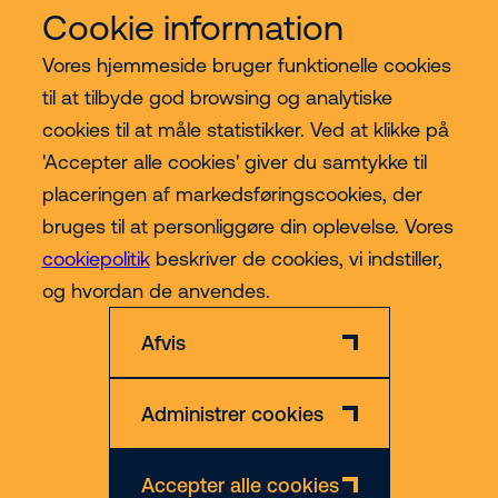
Cookie information
Vores services
Vores hjemmeside bruger funktionelle cookies
til at tilbyde god browsing og analytiske
Lift kategorier
cookies til at måle statistikker. Ved at klikke på
'Accepter alle cookies' giver du samtykke til
Contact
placeringen af markedsføringscookies, der
bruges til at personliggøre din oplevelse. Vores
cookiepolitik
beskriver de cookies, vi indstiller,
Mere
og hvordan de anvendes.
Afvis
Administrer cookies
Privatlivs- og Cookiepolitik
Ansvarsfraskrivelse
CVR nr. 30609492
Accepter alle cookies
© 2026 Riwal - All rights reserved