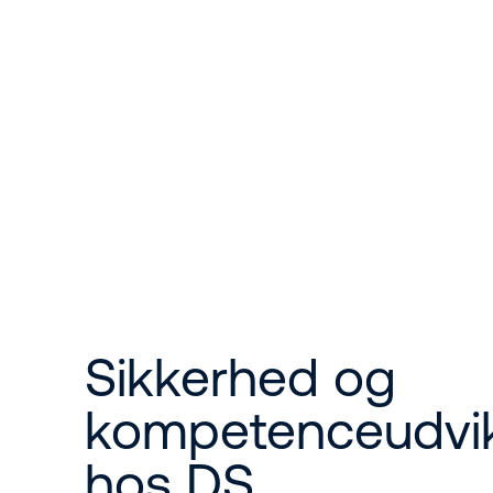
Sikkerhed og
kompetenceudvik
hos DS