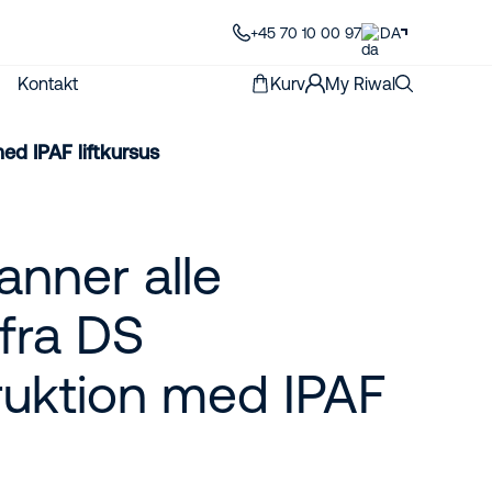
+45 70 10 00 97
DA
Kontakt
Kurv
My Riwal
ed IPAF liftkursus
anner alle
fra DS
ruktion med IPAF