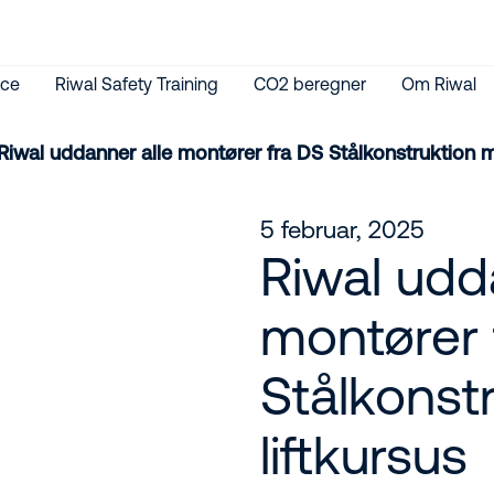
ice
Riwal Safety Training
CO2 beregner
Om Riwal
Riwal uddanner alle montører fra DS Stålkonstruktion m
5 februar, 2025
Riwal udd
montører 
Stålkonst
liftkursus