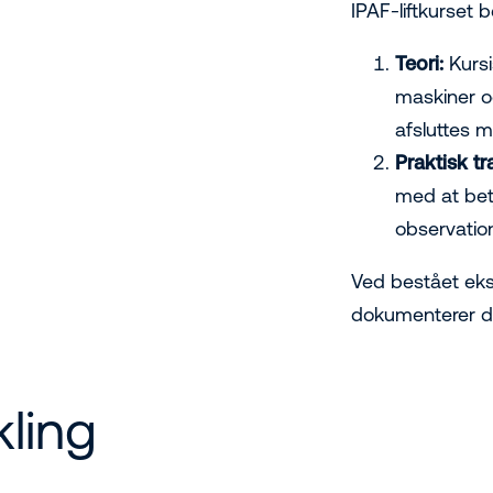
IPAF-liftkurset b
Teori:
Kursi
maskiner og
afsluttes m
Praktisk t
med at betj
observation
Ved bestået eks
dokumenterer d
ling