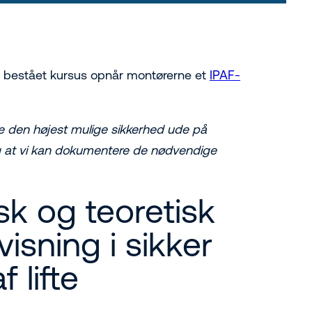
Ved bestået kursus opnår montørerne et
IPAF-
lde den højest mulige sikkerhed ude på
 og at vi kan dokumentere de nødvendige
sk og teoretisk
isning i sikker
f lifte