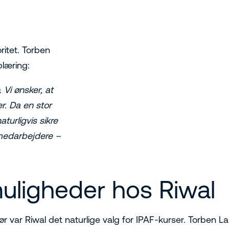
ritet. Torben
plæring:
 Vi ønsker, at
r. Da en stor
aturligvis sikre
e medarbejdere –
muligheder hos Riwal
r var Riwal det naturlige valg for IPAF-kurser. Torben L