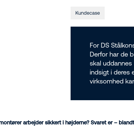
Kundecase
For DS Stålkons
Derfor har de b
skal uddannes i
indsigt i deres
virksomhed ka
montører arbejder sikkert i højderne? Svaret er – blandt