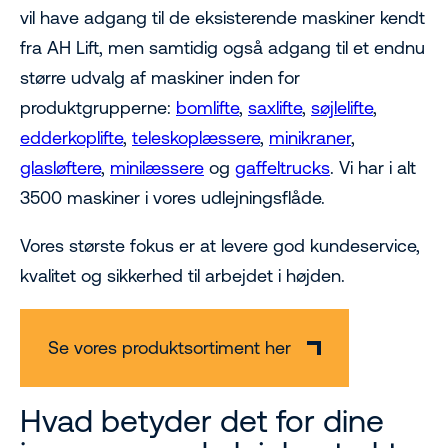
vil have adgang til de eksisterende maskiner kendt
fra AH Lift, men samtidig også adgang til et endnu
større udvalg af maskiner inden for
produktgrupperne:
bomlifte
,
saxlifte
,
søjlelifte
,
edderkoplifte
,
teleskoplæssere
,
minikraner
,
glasløftere
,
minilæssere
og
gaffeltrucks
. Vi har i alt
3500 maskiner i vores udlejningsflåde.
Vores største fokus er at levere god kundeservice,
kvalitet og sikkerhed til arbejdet i højden.
Se vores produktsortiment her
Hvad betyder det for dine