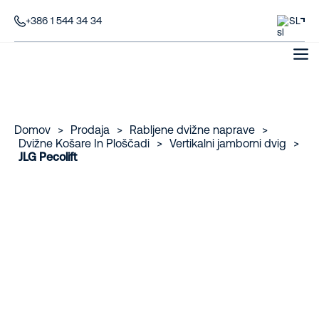
+386 1 544 34 34
SL
Domov
>
Prodaja
>
Rabljene dvižne naprave
>
Dvižne Košare In Ploščadi
>
Vertikalni jamborni dvig
>
JLG Pecolift