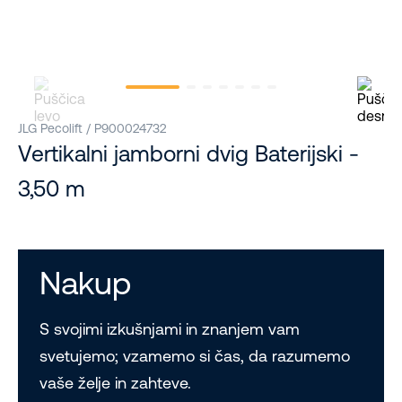
JLG Pecolift / P900024732
Vertikalni jamborni dvig Baterijski -
3,50 m
Nakup
S svojimi izkušnjami in znanjem vam
svetujemo; vzamemo si čas, da razumemo
vaše želje in zahteve.