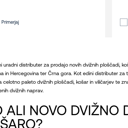
Primerjaj
uradni distributer za prodajo novih dvižnih ploščadi, ko
na in Hercegovina ter Črna gora. Kot edini distributer za
 celotno paleto dvižnih ploščadi, košar in viličarjev te zn
enih dvižnih naprav.
O ALI NOVO DVIŽNO
OŠARO?