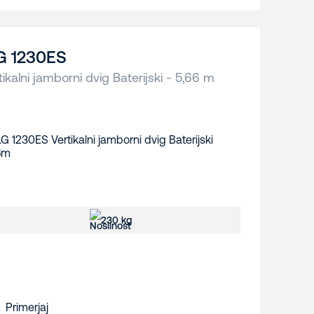
G 1230ES
tikalni jamborni dvig Baterijski - 5,66 m
230 kg
Primerjaj