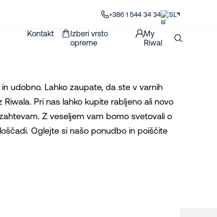
+386 1 544 34 34
SL
Kontakt
Izberi vrsto
My
opreme
Riwal
o in udobno. Lahko zaupate, da ste v varnih
 Riwala. Pri nas lahko kupite rabljeno ali novo
im zahtevam. Z veseljem vam bomo svetovali o
 ploščadi. Oglejte si našo ponudbo in poiščite