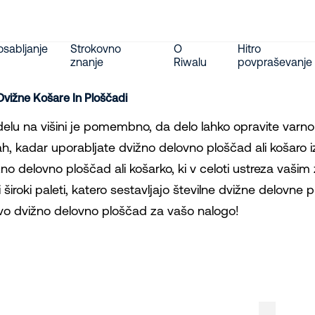
sabljanje
Strokovno
O
Hitro
znanje
Riwalu
povpraševanje
Dvižne Košare In Ploščadi
 delu na višini je pomembno, da delo lahko opravite varn
h, kadar uporabljate dvižno delovno ploščad ali košaro iz
žno delovno ploščad ali košarko, ki v celoti ustreza vaš
 široki paleti, katero sestavljajo številne dvižne delovne
vo dvižno delovno ploščad za vašo nalogo!