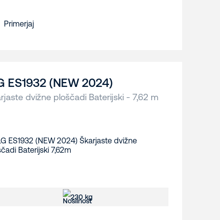
Primerjaj
G ES1932 (NEW 2024)
rjaste dvižne ploščadi Baterijski - 7,62 m
230 kg