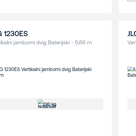
G 1230ES
JL
ikalni jamborni dvig Baterijski - 5,66 m
Ver
230 kg