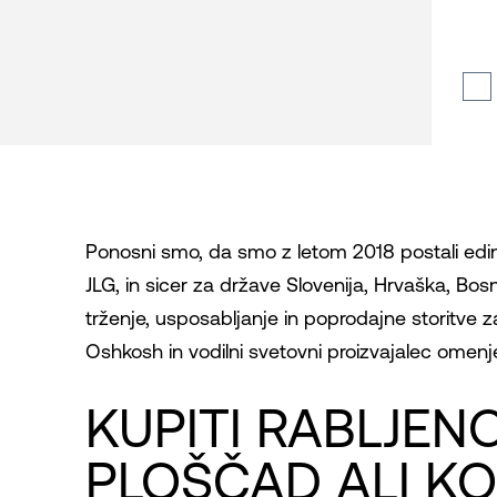
Ponosni smo, da smo z letom 2018 postali edini 
JLG, in sicer za države Slovenija, Hrvaška, Bos
trženje, usposabljanje in poprodajne storitve za
Oshkosh in vodilni svetovni proizvajalec omenj
KUPITI RABLJEN
PLOŠČAD ALI K