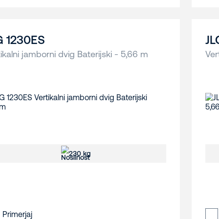
G 1230ES
JL
ikalni jamborni dvig Baterijski - 5,66 m
Ver
230 kg
Primerjaj