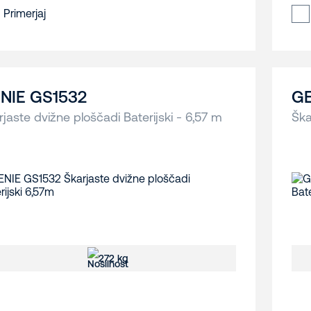
Primerjaj
NIE GS1532
GE
rjaste dvižne ploščadi Baterijski - 6,57 m
Ška
272 kg