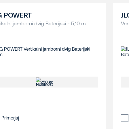
G POWERT
JL
ikalni jamborni dvig Baterijski - 5,10 m
Ver
250 kg
Primerjaj