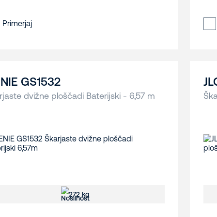
Primerjaj
NIE GS1532
JL
rjaste dvižne ploščadi Baterijski - 6,57 m
Ška
272 kg