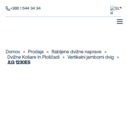
+386 1 544 34 34
SL
Domov
>
Prodaja
>
Rabljene dvižne naprave
>
Dvižne Košare In Ploščadi
>
Vertikalni jamborni dvig
>
JLG 1230ES