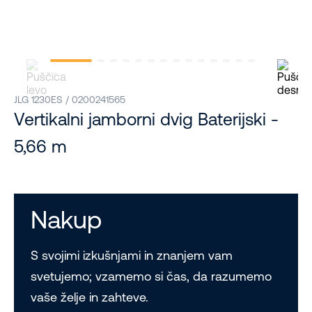
JLG 1230ES / 0200241565
Vertikalni jamborni dvig Baterijski -
5,66 m
Nakup
S svojimi izkušnjami in znanjem vam
svetujemo; vzamemo si čas, da razumemo
vaše želje in zahteve.