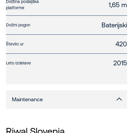
Dolžina podaljška
1,65 m
platforme
Baterijski
Dvižni pogon
420
Število ur
2015
Leto izdelave
Maintenance
Riwal Slovenia