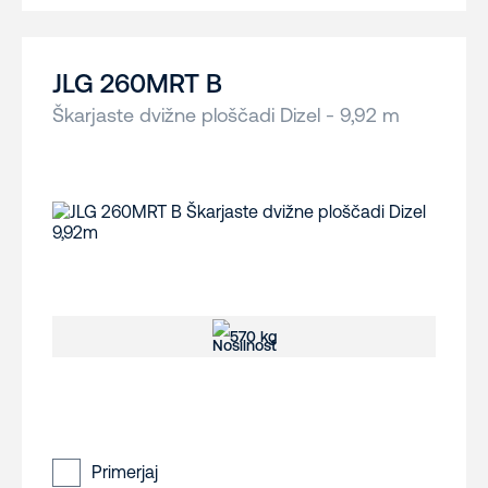
JLG 260MRT B
Škarjaste dvižne ploščadi Dizel - 9,92 m
570 kg
Primerjaj