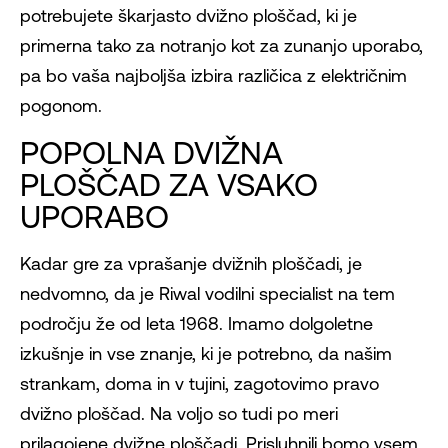
potrebujete škarjasto dvižno ploščad, ki je
primerna tako za notranjo kot za zunanjo uporabo,
pa bo vaša najboljša izbira različica z električnim
pogonom.
POPOLNA DVIŽNA
PLOŠČAD ZA VSAKO
UPORABO
Kadar gre za vprašanje dvižnih ploščadi, je
nedvomno, da je Riwal vodilni specialist na tem
področju že od leta 1968. Imamo dolgoletne
izkušnje in vse znanje, ki je potrebno, da našim
strankam, doma in v tujini, zagotovimo pravo
dvižno ploščad. Na voljo so tudi po meri
prilagojene dvižne ploščadi. Prisluhnili bomo vsem