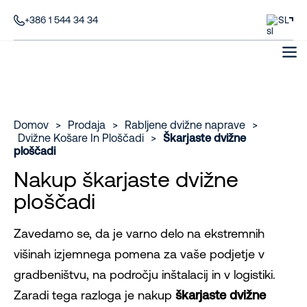
+386 1 544 34 34
SL
Domov
>
Prodaja
>
Rabljene dvižne naprave
>
Dvižne Košare In Ploščadi
>
Škarjaste dvižne
ploščadi
Nakup škarjaste dvižne
ploščadi
Zavedamo se, da je varno delo na ekstremnih
višinah izjemnega pomena za vaše podjetje v
gradbeništvu, na področju inštalacij in v logistiki.
Zaradi tega razloga je nakup
škarjaste dvižne