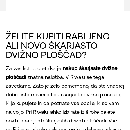
ŽELITE KUPITI RABLJENO
ALI NOVO ŠKARJASTO
DVIŽNO PLOŠČAD?
Za vas kot podjetnika je
nakup škarjaste dvižne
ploščadi
znatna naložba. V Riwalu se tega
zavedamo. Zato je zelo pomembno, da ste vnaprej
dobro informirani o tipu škarjaste dvižne ploščadi,
ki jo kupujete in da poznate vse opcije, ki so vam
na voljo. Pri Riwalu lahko izbirate iz široke palete
novih in rabljenih škarjastih dvižnih ploščadi. Vse
različice so visoko kakovostne in izdelane v skladu