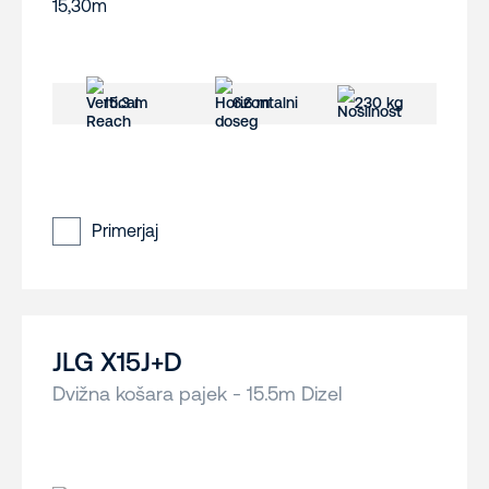
15.3 m
6.6 m
230 kg
Primerjaj
JLG X15J+D
Dvižna košara pajek - 15.5m Dizel