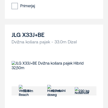
Primerjaj
JLG X33J+BE
Dvižna košara pajek - 33.0m Dizel
32.5 m
16.7 m
230 kg