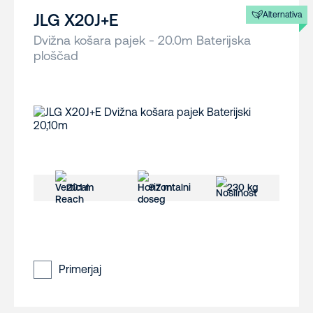
Alternativa
JLG X20J+E
Dvižna košara pajek - 20.0m Baterijska
ploščad
20.1 m
9.7 m
230 kg
Primerjaj