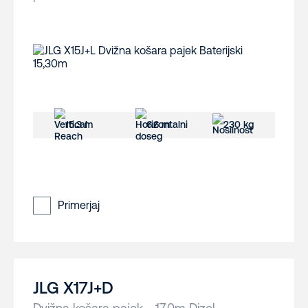
15.3 m
6.6 m
230 kg
Primerjaj
JLG X17J+D
Dvižna košara pajek - 17.0m Dizel