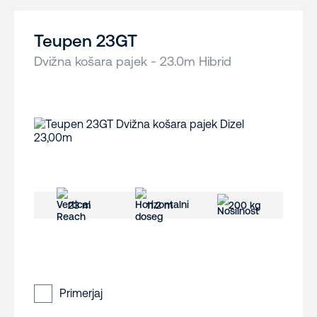
Teupen 23GT
Dvižna košara pajek - 23.0m Hibrid
23 m
11.2 m
200 kg
Primerjaj