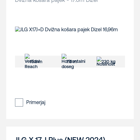
16.8 m
7.5 m
230 kg
Primerjaj
JLG X 17 J Plus (NEW 2024)