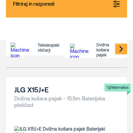
Filtriraj in razporedi
Dvižna
Teleskopski
košara
viličarji
pajek
Alternativa
JLG X15J+E
Dvižna košara pajek - 15.5m Baterijska
ploščad