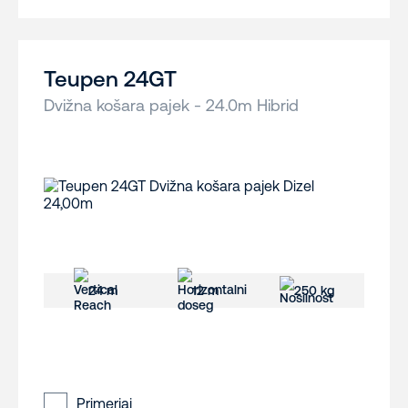
Teupen 24GT
Dvižna košara pajek - 24.0m Hibrid
24 m
12 m
250 kg
Primerjaj