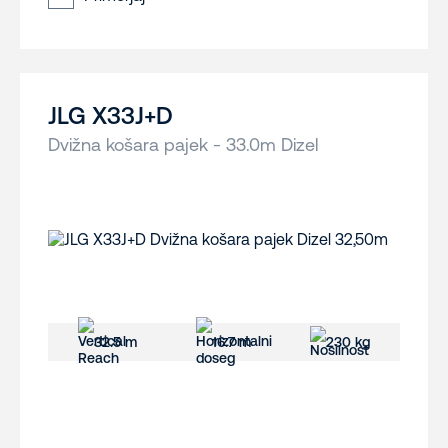
JLG X33J+D
Dvižna košara pajek - 33.0m Dizel
32.5 m
16.7 m
230 kg