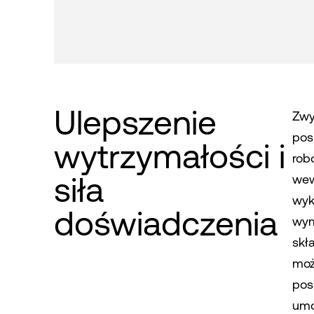
Ulepszenie
Zwy
pos
wytrzymałości i
rob
siła
wew
wyk
doświadczenia
wym
skł
moż
pos
umo