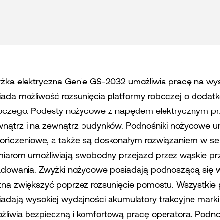
żka elektryczna Genie GS-2032 umożliwia pracę na wy
iada możliwość rozsunięcia platformy roboczej o doda
oczego. Podesty nożycowe z napędem elektrycznym pr
nątrz i na zewnątrz budynków. Podnośniki nożycowe umo
ończeniowe, a także są doskonałym rozwiązaniem w se
iarom umożliwiają swobodny przejazd przez wąskie pr
adowania. Zwyżki nożycowe posiadają podnoszącą się w 
na zwiększyć poprzez rozsunięcie pomostu. Wszystki
iadają wysokiej wydajności akumulatory trakcyjne marki 
żliwia bezpieczną i komfortową pracę operatora. Podno