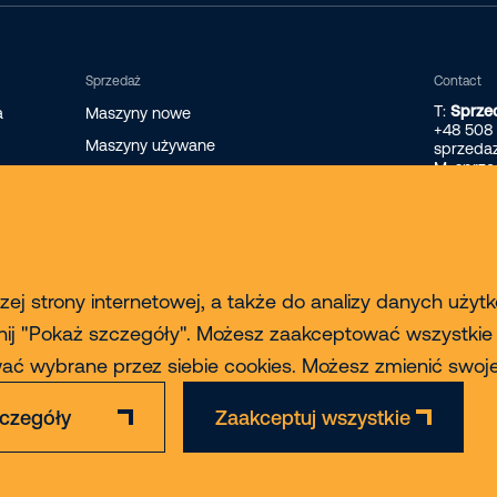
Sprzedaż
Contact
T:
Sprze
a
Maszyny nowe
+48 508
Maszyny używane
sprzeda
M: sprz
Nowe ładowarki teleskopowe Faresin
Nowe ładowarki teleskopowe Magni
Finansowanie maszyn
ej strony internetowej, a także do analizy danych użyt
nij "Pokaż szczegóły". Możesz zaakceptować wszystkie pl
ować wybrane przez siebie cookies. Możesz zmienić sw
czegóły
Zaakceptuj wszystkie
Zastrzeżenie
Polityka Prywatności & Cookies