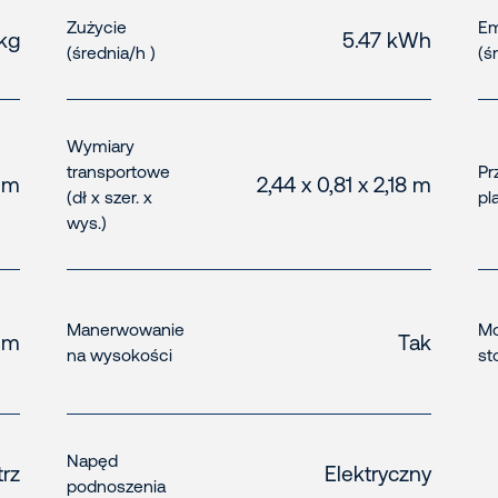
Zużycie
Em
 kg
5.47 kWh
(średnia/h )
(ś
Wymiary
transportowe
Pr
1 m
2,44 x 0,81 x 2,18 m
(dł x szer. x
pl
wys.)
Manerwowanie
Mo
 m
Tak
na wysokości
st
Napęd
rz
Elektryczny
podnoszenia