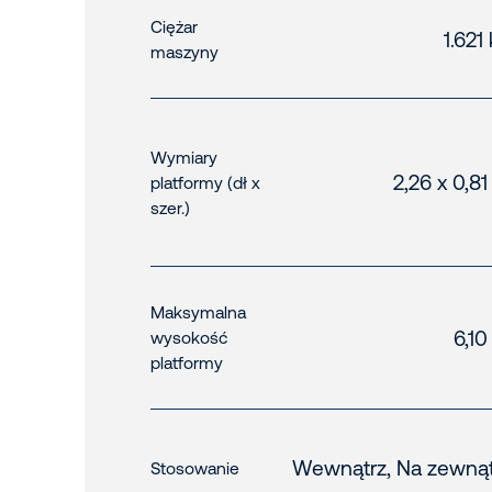
Ciężar
1.621
maszyny
Wymiary
2,26 x 0,8
platformy (dł x
szer.)
Maksymalna
6,10
wysokość
platformy
Wewnątrz, Na zewnąt
Stosowanie