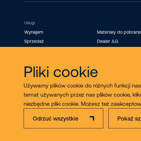
Usługi
Wynajem
Materiały do pobrani
Sprzedaż
Dealer JLG
Szkolenia
Sprzedaż części
Pliki cookie
Serwis i konserwacja
Używamy plików cookie do różnych funkcji nasz
temat używanych przez nas plików cookie, klik
niezbędne pliki cookie. Możesz też zaakcept
Odrzuć wszystkie
Pokaż sz