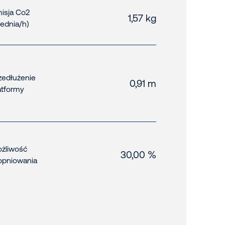
isja Co2
1,57 kg
rednia/h)
zedłużenie
0,91 m
atformy
żliwość
30,00 %
opniowania