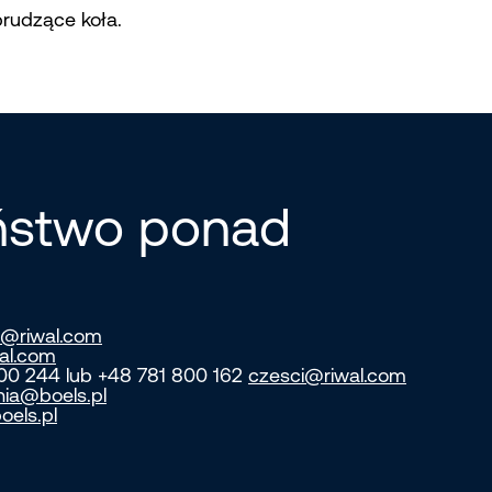
brudzące koła.
eństwo ponad
@riwal.com
al.com
800 244 lub +48 781 800 162
czesci@riwal.com
nia@boels.pl
oels.pl