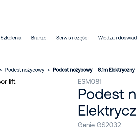
Szkolenia
Branże
Serwis i części
Wiedza i doświad
>
Podest nożycowy
>
Podest nożycowy – 8.1m Elektryczny
ESM081
Podest n
Elektryc
Genie GS2032