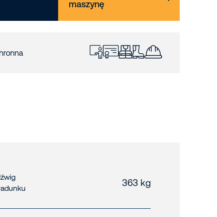
maszynę
hronna
źwig
363 kg
ładunku