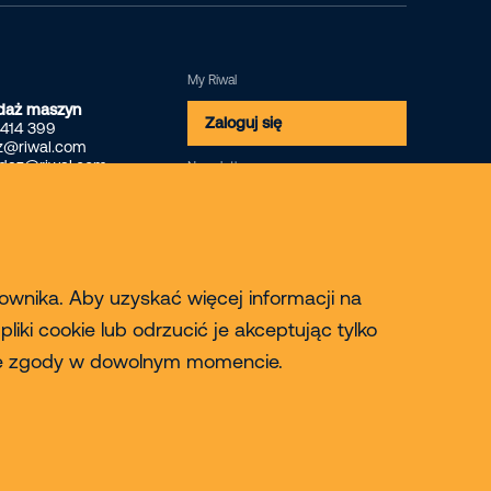
My Riwal
daż maszyn
Zaloguj się
 414 399
z@riwal.com
edaz@riwal.com
Newsletter
Zapisz się
kownika. Aby uzyskać więcej informacji na
iki cookie lub odrzucić je akceptując tylko
oje zgody w dowolnym momencie.
© 2026 Riwal - All rights reserved