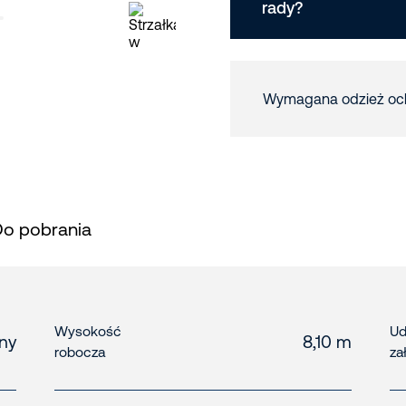
rady?
Wymagana odzież oc
Do pobrania
Wysokość
Ud
zny
8,10 m
robocza
za