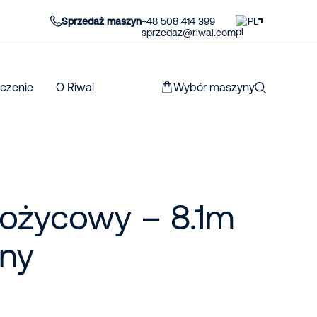
Sprzedaż maszyn
+48 508 414 399
PL
sprzedaz@riwal.com
czenie
O Riwal
Wybór maszyny
ożycowy – 8.1m
zny