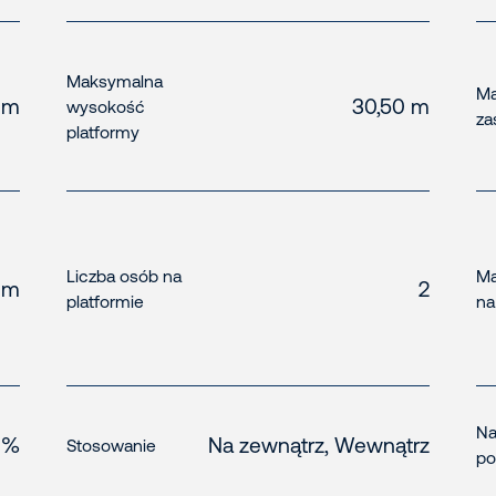
Maksymalna
Ma
9 m
30,50 m
wysokość
za
platformy
Liczba osób na
Ma
 m
2
platformie
na
N
 %
Na zewnątrz, Wewnątrz
Stosowanie
po