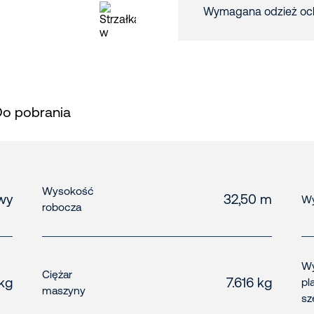
Wymagana odzież oc
Do pobrania
Wysokość
wy
32,50 m
Wy
robocza
Wy
Ciężar
kg
7.616 kg
pl
maszyny
sz