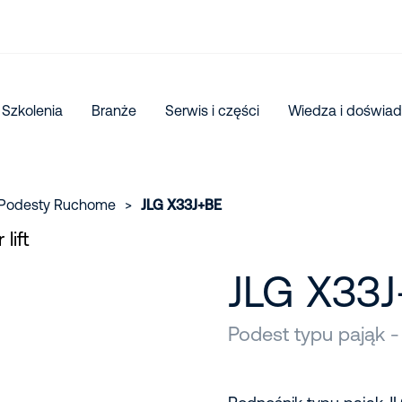
Szkolenia
Branże
Serwis i części
Wiedza i doświad
Podesty Ruchome
>
JLG X33J+BE
JLG X33
Podest typu pająk -