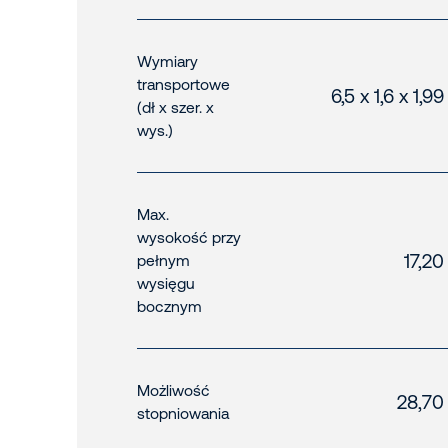
Wymiary
transportowe
6,5 x 1,6 x 1,9
(dł x szer. x
wys.)
Max.
wysokość przy
17,20
pełnym
wysięgu
bocznym
Możliwość
28,70
stopniowania