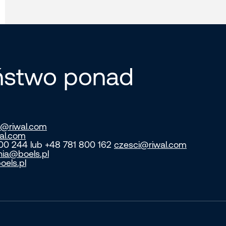
eństwo ponad
@riwal.com
al.com
800 244 lub +48 781 800 162
czesci@riwal.com
nia@boels.pl
oels.pl