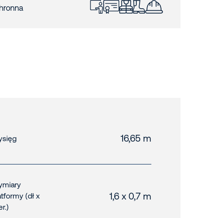
hronna
16,65 m
sięg
miary
1,6 x 0,7 m
atformy (dł x
er.)