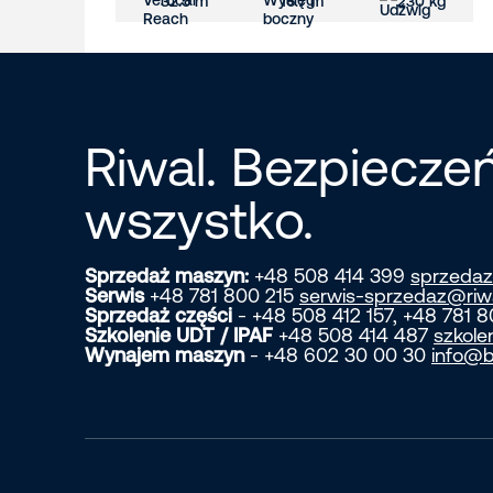
32.5 m
16.7 m
230 kg
Riwal. Bezpiecz
wszystko.
Sprzedaż maszyn:
+48 508 414 399
sprzedaz
Serwis
+48 781 800 215
serwis-sprzedaz@riw
Sprzedaż części
- +48 508 412 157, +48 781 
Szkolenie UDT / IPAF
+48 508 414 487
szkole
Wynajem maszyn
- +48 602 30 00 30
info@b