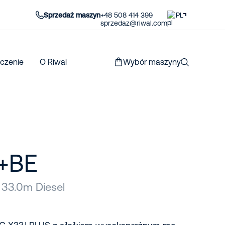
Sprzedaż maszyn
+48 508 414 399
PL
sprzedaz@riwal.com
czenie
O Riwal
Wybór maszyny
J+BE
 33.0m Diesel