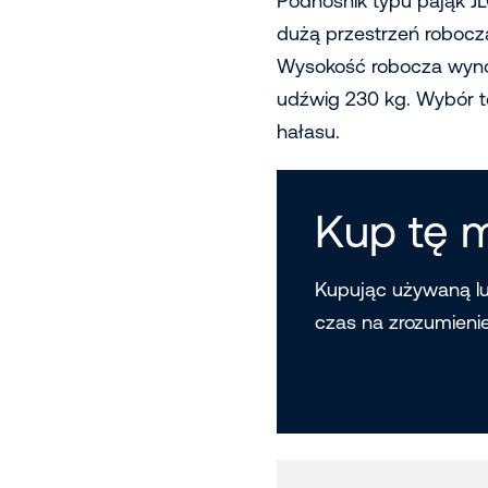
Podnośnik typu pająk J
dużą przestrzeń robocz
Wysokość robocza wynos
udźwig 230 kg. Wybór te
hałasu.
Kup tę 
Kupując używaną l
czas na zrozumieni