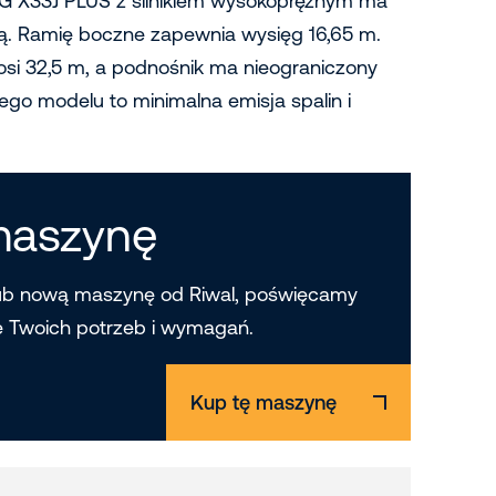
LG X33J PLUS z silnikiem wysokoprężnym ma
ą. Ramię boczne zapewnia wysięg 16,65 m.
i 32,5 m, a podnośnik ma nieograniczony
go modelu to minimalna emisja spalin i
maszynę
ub nową maszynę od Riwal, poświęcamy
e Twoich potrzeb i wymagań.
Kup tę maszynę