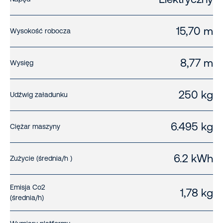
15,70 m
Wysokość robocza
8,77 m
Wysięg
250 kg
Udźwig załadunku
6.495 kg
Ciężar maszyny
6.2 kWh
Zużycie (średnia/h )
Emisja Co2
1,78 kg
(średnia/h)