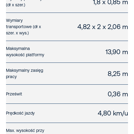
1,8 x 0,85 m
(dł x szer.)
Wymiary
4,82 x 2 x 2,06 m
transportowe (dł x
szer. x wys.)
Maksymalna
13,90 m
wysokość platformy
Maksymalny zasięg
8,25 m
pracy
0,36 m
Prześwit
4,80 km/u
Prędkość jazdy
Max. wysokość przy