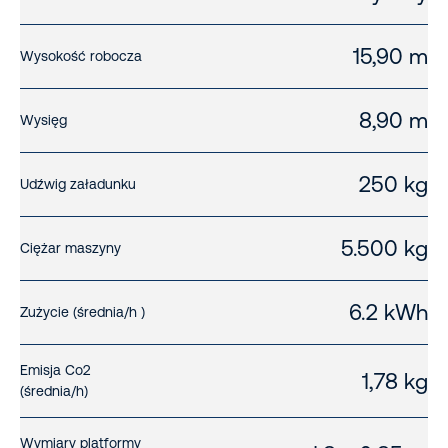
15,90 m
Wysokość robocza
8,90 m
Wysięg
250 kg
Udźwig załadunku
5.500 kg
Ciężar maszyny
6.2 kWh
Zużycie (średnia/h )
Emisja Co2
1,78 kg
(średnia/h)
Wymiary platformy