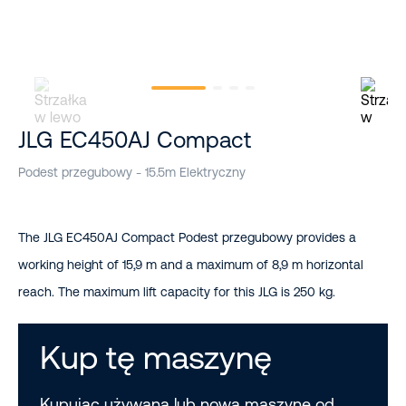
JLG EC450AJ Compact
Podest przegubowy - 15.5m Elektryczny
The JLG EC450AJ Compact Podest przegubowy provides a
working height of 15,9 m and a maximum of 8,9 m horizontal
reach. The maximum lift capacity for this JLG is 250 kg.
Kup tę maszynę
Kupując używaną lub nową maszynę od