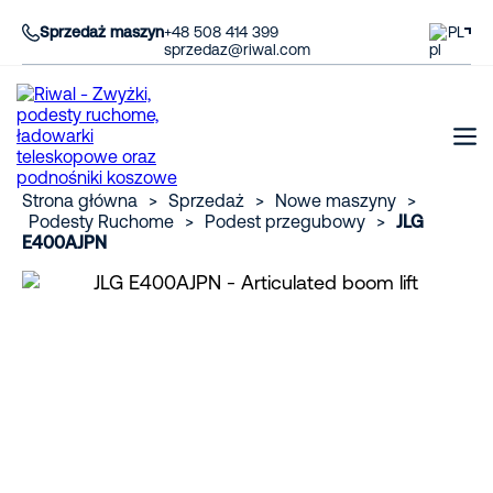
Sprzedaż maszyn
+48 508 414 399
PL
sprzedaz@riwal.com
Strona główna
>
Sprzedaż
>
Nowe maszyny
>
Podesty Ruchome
>
Podest przegubowy
>
JLG
E400AJPN