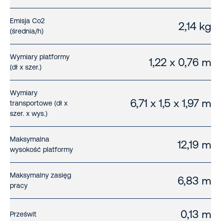
Emisja Co2
2,14 kg
(średnia/h)
Wymiary platformy
1,22 x 0,76 m
(dł x szer.)
Wymiary
6,71 x 1,5 x 1,97 m
transportowe (dł x
szer. x wys.)
Maksymalna
12,19 m
wysokość platformy
Maksymalny zasięg
6,83 m
pracy
0,13 m
Prześwit