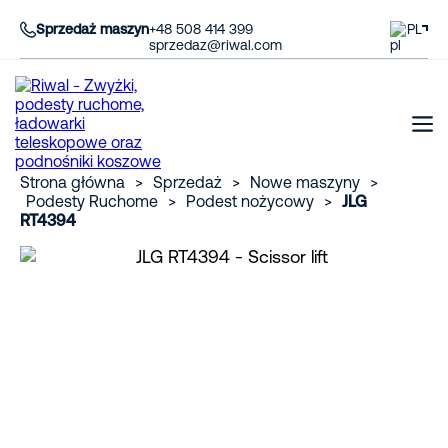
Sprzedaż maszyn
+48 508 414 399
PL
sprzedaz@riwal.com
Strona główna
>
Sprzedaż
>
Nowe maszyny
>
Podesty Ruchome
>
Podest nożycowy
>
JLG
RT4394