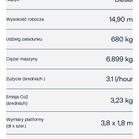
14,90 m
Wysokość robocza
680 kg
Udźwig załadunku
6.899 kg
Ciężar maszyny
3.1 l/hour
Zużycie (średnia/h )
Emisja Co2
3,23 kg
(średnia/h)
Wymiary platformy
3,8 x 1,8 m
(dł x szer.)