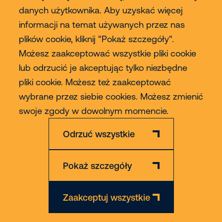
danych użytkownika. Aby uzyskać więcej
Usługi
informacji na temat używanych przez nas
plików cookie, kliknij "Pokaż szczegóły".
Sprzedaż
Możesz zaakceptować wszystkie pliki cookie
lub odrzucić je akceptując tylko niezbędne
Contact
pliki cookie. Możesz też zaakceptować
wybrane przez siebie cookies. Możesz zmienić
Więcej
swoje zgody w dowolnym momencie.
Odrzuć wszystkie
Pokaż szczegóły
Zastrzeżenie
Polityka Prywatności & Cookies
Zaakceptuj wszystkie
© 2026 Riwal - All rights reserved