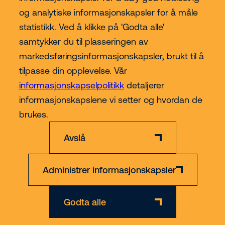
og analytiske informasjonskapsler for å måle
statistikk. Ved å klikke på 'Godta alle'
samtykker du til plasseringen av
Kjøp hos Riwal Norge
markedsføringsinformasjonskapsler, brukt til å
tilpasse din opplevelse. Vår
Contact
informasjonskapselpolitikk
detaljerer
informasjonskapslene vi setter og hvordan de
Mer
brukes.
Avslå
Administrer informasjonskapsler
Ansvarsfraskrivelse
Personvern- og informasjonskapsler
Org nr 891 223 862
Godta alle
© 2026 Riwal - All rights reserved