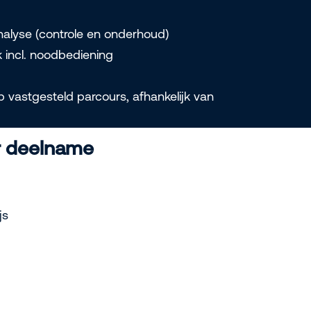
nalyse (controle en onderhoud)
 incl. noodbediening
p vastgesteld parcours, afhankelijk van
r deelname
js