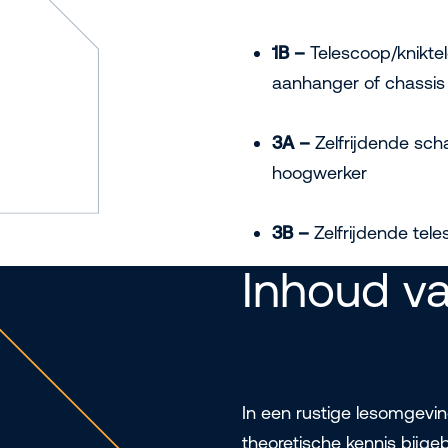
1B –
Telescoop/knikte
aanhanger of chassis
3A –
Zelfrijdende scha
hoogwerker
3B –
Zelfrijdende tel
Inhoud va
In een rustige lesomgevi
theoretische kennis bijgeb