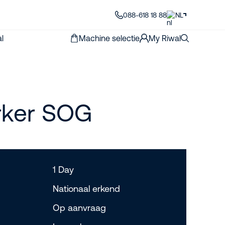
088-618 18 88
NL
l
Machine selectie
My Riwal
ker SOG
1 Day
Nationaal erkend
Op aanvraag