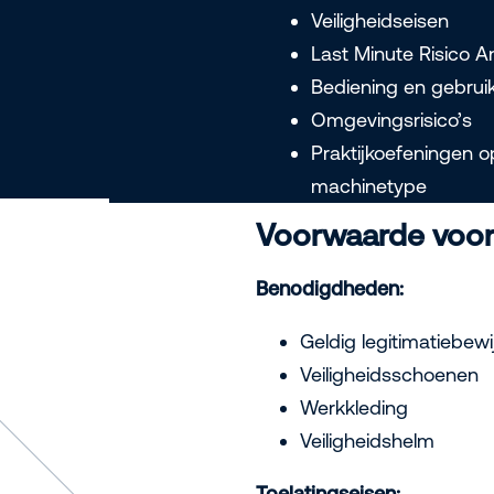
Veiligheidseisen
Last Minute Risico A
Bediening en gebruik
Omgevingsrisico’s
Praktijkoefeningen o
machinetype
Voorwaarde voo
Benodigdheden:
Geldig legitimatiebewi
Veiligheidsschoenen
Werkkleding
Veiligheidshelm
Toelatingseisen: