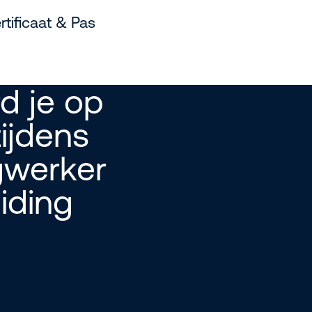
rtificaat & Pas
d je op
tijdens
werker
iding