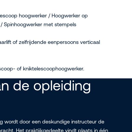
lescoop hoogwerker / Hoogwerker op
 / Spinhoogwerker met stempels
arlift of zelfrijdende eenpersoons verticaal
escoop- of kniktelescoophoogwerker.
n de opleiding
ng wordt door een deskundige instructeur de
racht. Het praktijkgedeelte vindt plaats in één