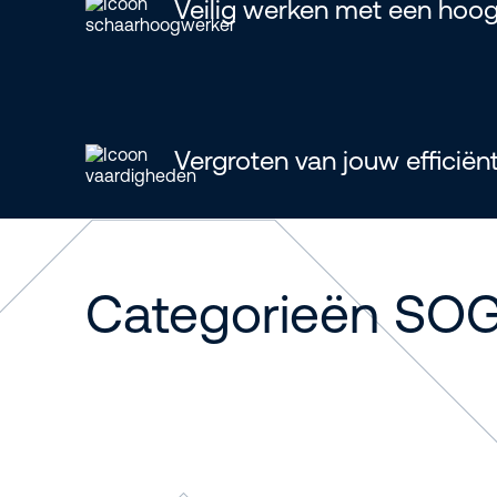
Veilig werken met een hoo
Vergroten van jouw efficiënt
Categorieën SO