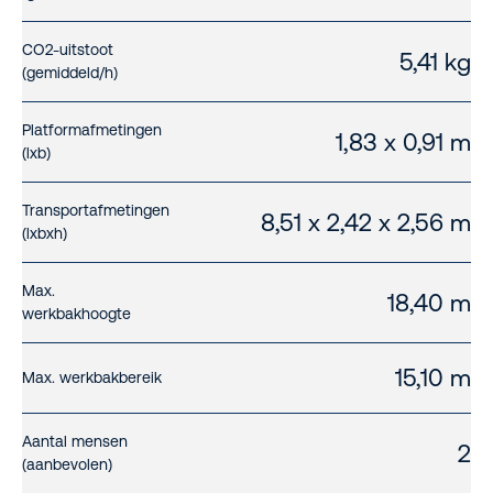
CO2-uitstoot
5,41 kg
(gemiddeld/h)
Platformafmetingen
1,83 x 0,91 m
(lxb)
Transportafmetingen
8,51 x 2,42 x 2,56 m
(lxbxh)
Max.
18,40 m
werkbakhoogte
15,10 m
Max. werkbakbereik
Aantal mensen
2
(aanbevolen)