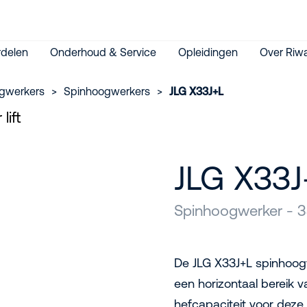
delen
Onderhoud & Service
Opleidingen
Over Riwa
gwerkers
>
Spinhoogwerkers
>
JLG X33J+L
JLG X33J
Spinhoogwerker - 3
De JLG X33J+L spinhoog
een horizontaal bereik 
hefcapaciteit voor deze 