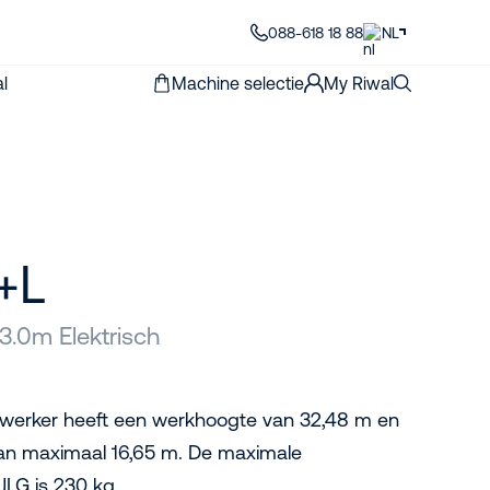
088-618 18 88
NL
l
Machine selectie
My Riwal
+L
3.0m Elektrisch
werker heeft een werkhoogte van 32,48 m en
van maximaal 16,65 m. De maximale
JLG is 230 kg.