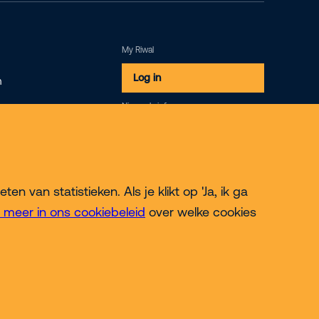
My Riwal
Log in
m
Nieuwsbrief
Inschrijven
 van statistieken. Als je klikt op 'Ja, ik ga
 meer in ons cookiebeleid
over welke cookies
© 2026 Riwal - All rights reserved