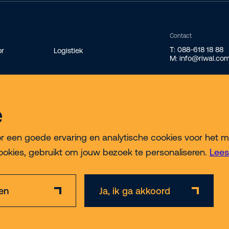
Contact
T: 088-618 18 88
or
Logistiek
M: info@riwal.co
e
ek
een goede ervaring en analytische cookies voor het meten
ookies, gebruikt om jouw bezoek te personaliseren.
Lees
gen
Ja, ik ga akkoord
Privacy & Cookie Policy
Disclaimer
Algemene voorwaarden