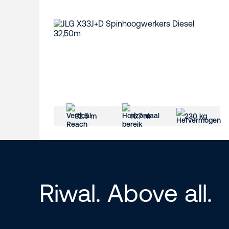
32.5 m
16.7 m
230 kg
Riwal. Above all.