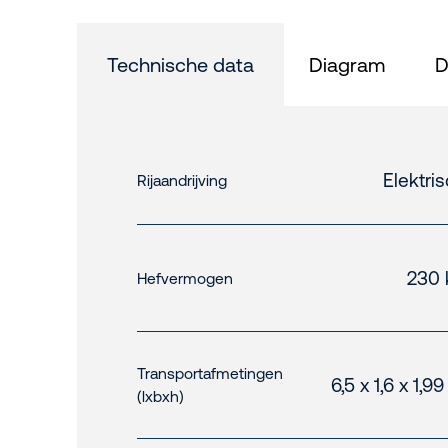
Technische data
Diagram
D
Elektri
Rijaandrijving
230 
Hefvermogen
Transportafmetingen
6,5 x 1,6 x 1,9
(lxbxh)