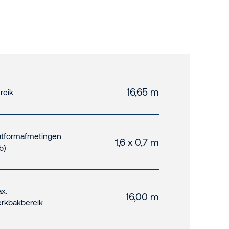
16,65 m
reik
atformafmetingen
1,6 x 0,7 m
xb)
x.
16,00 m
rkbakbereik