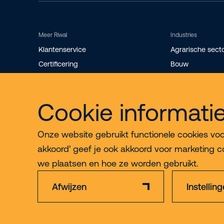
Meer Riwal
Industries
Klantenservice
Agrarische sect
Certificering
Bouw
Storingsdienst
Evenementen
Werken bij
Industrie
Cookie informati
Over Riwal
Installatietechni
Onze website gebruikt functionele cookies voor 
akkoord' geef je ook akkoord voor marketing c
we plaatsen en hoe ze worden gebruikt.
Afwijzen
Instellin