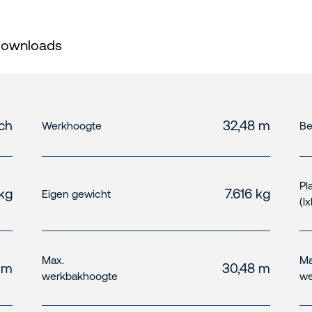
ownloads
sch
32,48 m
Werkhoogte
Be
Pl
kg
7.616 kg
Eigen gewicht
(l
Max.
Ma
9 m
30,48 m
werkbakhoogte
we