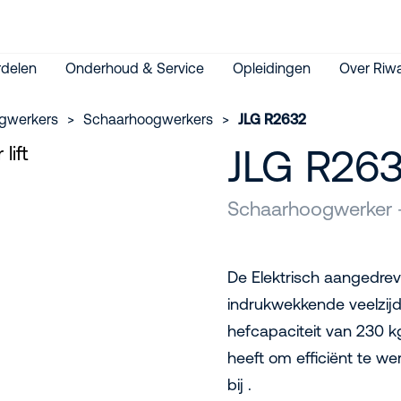
delen
Onderhoud & Service
Opleidingen
Over Riwa
gwerkers
>
Schaarhoogwerkers
>
JLG R2632
JLG R26
Schaarhoogwerker -
De Elektrisch aangedre
indrukwekkende veelzij
hefcapaciteit van 230 kg
heeft om efficiënt te we
bij .