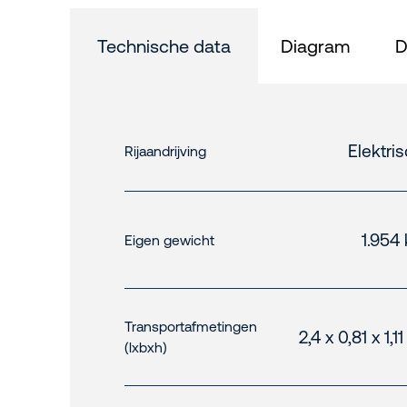
Technische data
Diagram
D
Elektri
Rijaandrijving
1.954
Eigen gewicht
Transportafmetingen
2,4 x 0,81 x 1,1
(lxbxh)