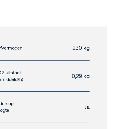
230 kg
fvermogen
2-uitstoot
0,29 kg
emiddeld/h)
jden op
Ja
ogte