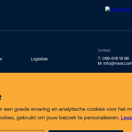
Contact
T: 088-618 18 88
or
Logistiek
M: info@riwal.co
e
ek
een goede ervaring en analytische cookies voor het meten
ookies, gebruikt om jouw bezoek te personaliseren.
Lees