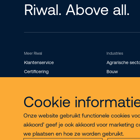
Riwal. Above all.
Meer Riwal
Industries
Klantenservice
Agrarische sect
Certificering
Bouw
Storingsdienst
Evenementen
Werken bij
Industrie
Cookie informati
Over Riwal
Installatietechni
Onze website gebruikt functionele cookies voor 
akkoord' geef je ook akkoord voor marketing c
we plaatsen en hoe ze worden gebruikt.