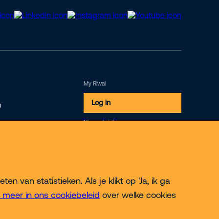
My Riwal
Log in
m
Nieuwsbrief
Inschrijven
 van statistieken. Als je klikt op 'Ja, ik ga
 meer in ons cookiebeleid
over welke cookies