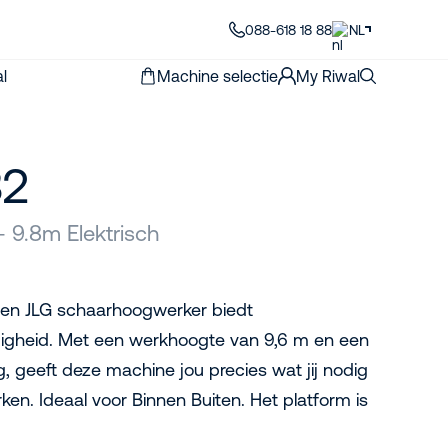
088-618 18 88
NL
l
Machine selectie
My Riwal
32
 9.8m Elektrisch
ven JLG schaarhoogwerker biedt
digheid. Met een werkhoogte van 9,6 m en een
, geeft deze machine jou precies wat jij nodig
rken. Ideaal voor Binnen Buiten. Het platform is