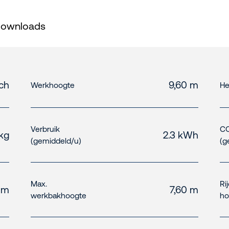
ownloads
sch
9,60 m
Werkhoogte
He
Verbruik
CO
 kg
2.3 kWh
(gemiddeld/u)
(g
Max.
Ri
1 m
7,60 m
werkbakhoogte
ho