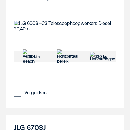
20.4 m
15.1 m
230 kg
Vergelijken
JLG 670SJ