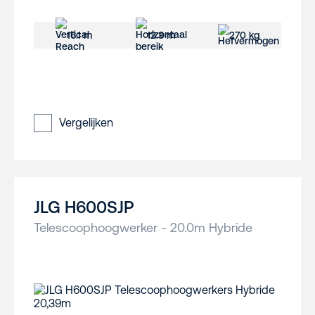
16.1 m
12.3 m
270 kg
Vergelijken
JLG H600SJP
Telescoophoogwerker - 20.0m Hybride