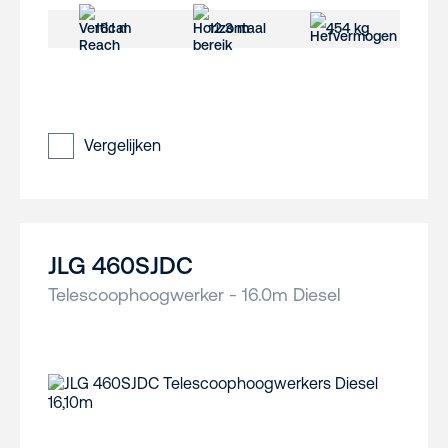
16.1 m
12.3 m
454 kg
Vergelijken
JLG 460SJDC
Telescoophoogwerker - 16.0m Diesel