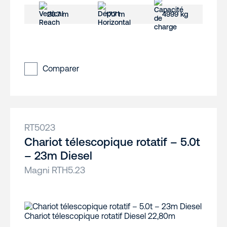
20.7 m
17.7 m
4999 kg
Comparer
RT5023
Chariot télescopique rotatif – 5.0t
– 23m Diesel
Magni RTH5.23