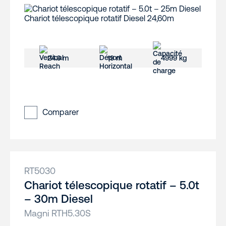
24.6 m
19 m
4999 kg
Comparer
RT5030
Chariot télescopique rotatif – 5.0t
– 30m Diesel
Magni RTH5.30S