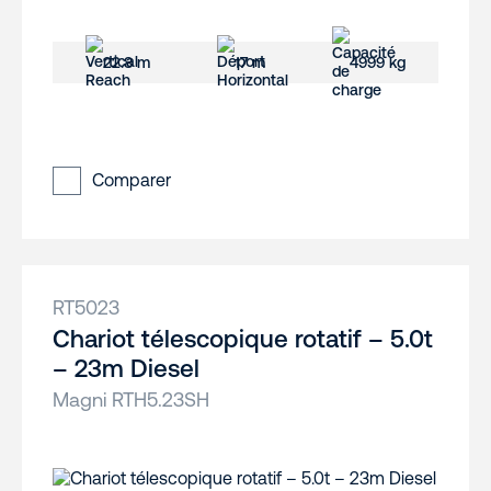
22.8 m
17 m
4999 kg
Comparer
RT5023
Chariot télescopique rotatif – 5.0t
– 23m Diesel
Magni RTH5.23SH