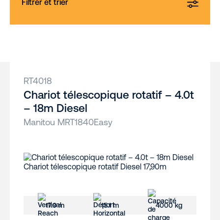
Filtrer et trier
RT4018
Chariot télescopique rotatif – 4.0t
– 18m Diesel
Manitou MRT1840Easy
17.9 m
15.1 m
4000 kg