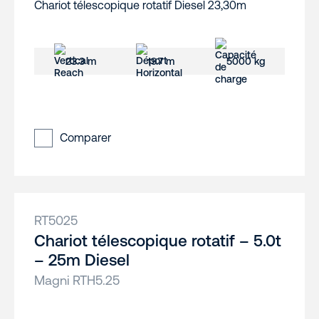
23.3 m
19.7 m
5000 kg
Comparer
RT5025
Chariot télescopique rotatif – 5.0t
– 25m Diesel
Magni RTH5.25