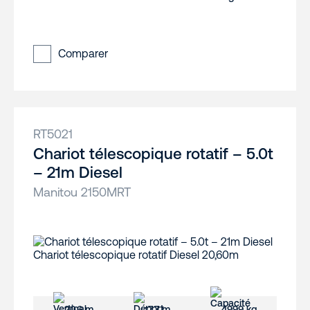
Comparer
RT5021
Chariot télescopique rotatif – 5.0t
– 21m Diesel
Manitou 2150MRT
20.6 m
17.7 m
4999 kg