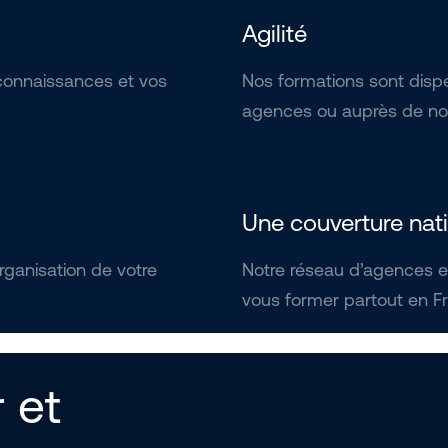
Agilité
connaissances et vos
Nos formations sont dispe
agences ou auprès de nos
Une couverture nat
ganisation de votre
Notre réseau d’agences e
vous former partout en F
 et