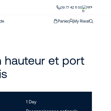
09 77 42 11 00
FR
de
Panier
My Riwal
n hauteur et port
is
1 Day