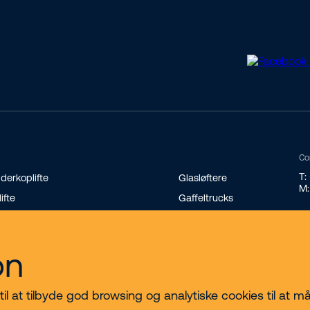
Co
T:
derkoplifte
Glasløftere
M:
lifte
Gaffeltrucks
andard teleskoplæssere
Minilæssere
terende teleskoplæssere
Transportvogne på bælter
on
nikraner
 at tilbyde god browsing og analytiske cookies til at måle