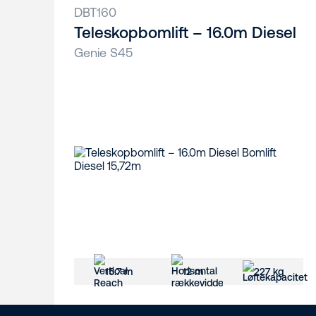
DBT160
Teleskopbomlift – 16.0m Diesel
Genie S45
15.7 m
12 m
227 kg