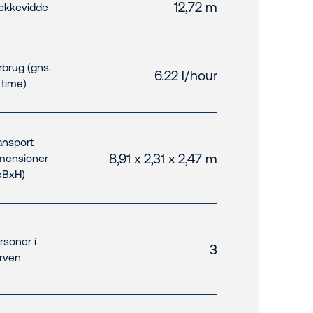
12,72 m
kkevidde
rbrug (gns.
6.22 l/hour
. time)
ansport
8,91 x 2,31 x 2,47 m
mensioner
xBxH)
rsoner i
3
rven