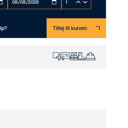
lp?
Tilføj til kurven