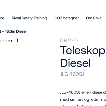
ice
Riwal Safety Training
CO2 beregner
Om Riwal
t – 16.0m Diesel
DBT160
Teleskop
Diesel
JLG 460SJ
JLG-460SJ er en dieseldr
med sin fart og lette m