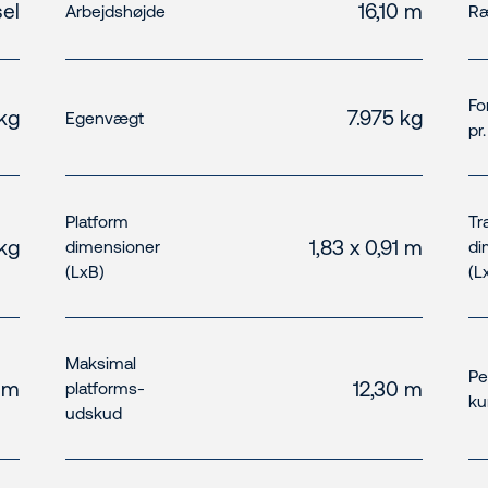
el
16,10 m
Arbejdshøjde
Ræ
Fo
kg
7.975 kg
Egenvægt
pr
Platform
Tr
kg
1,83 x 0,91 m
dimensioner
di
(LxB)
(L
Maksimal
Pe
0 m
12,30 m
platforms-
ku
udskud