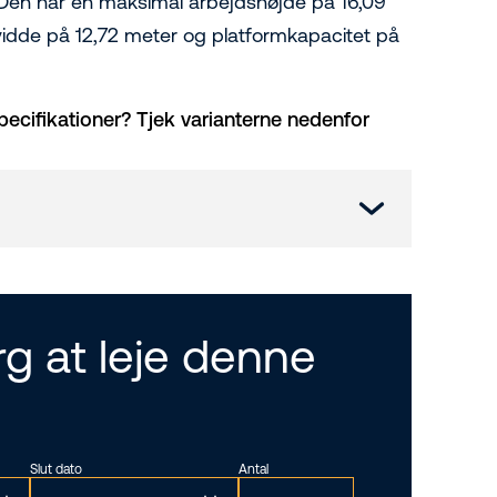
æn. Den har en maksimal arbejdshøjde på 16,09
vidde på 12,72 meter og platformkapacitet på
pecifikationer? Tjek varianterne nedenfor
g at leje denne
Slut dato
Antal