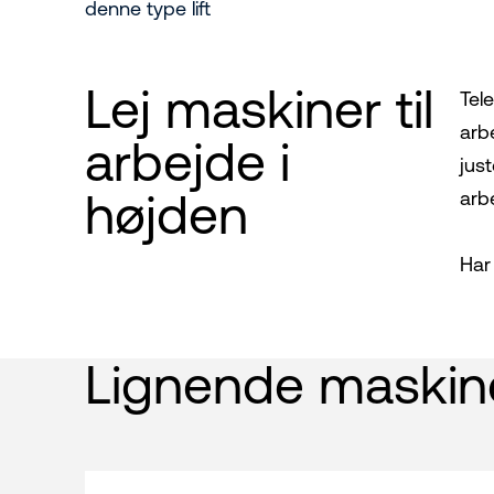
denne type lift
Lej maskiner til
Tel
arb
arbejde i
jus
højden
arb
Har
Lignende maskin