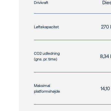
Dies
Drivkraft
270 
Løftekapacitet
CO2 udledning
8,34 
(gns. pr. time)
Maksimal
14,1
platformshøjde