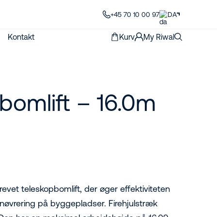
+45 70 10 00 97
DA
Kontakt
Kurv
My Riwal
bomlift – 16.0m
evet teleskopbomlift, der øger effektiviteten
anøvrering på byggepladser. Firehjulstræk