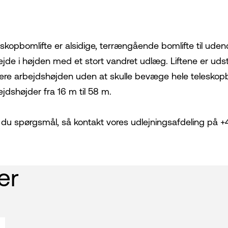
eskopbomlifte er alsidige, terrængående bomlifte til ud
ejde i højden med et stort vandret udlæg. Liftene er uds
tere arbejdshøjden uden at skulle bevæge hele teleskop
ejdshøjder fra 16 m til 58 m.
 du spørgsmål, så kontakt vores udlejningsafdeling på +45
er