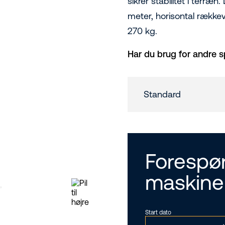
sikrer stabilitet i terr
meter, horisontal række
270 kg.
Har du brug for andre s
Standard
Forespør
maskine
Start dato