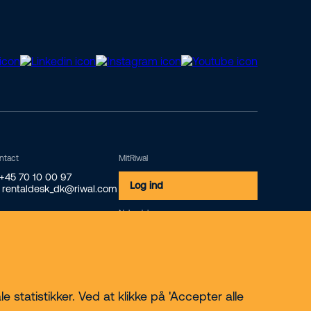
ntact
MitRiwal
 +45 70 10 00 97
Log ind
 rentaldesk_dk@riwal.com
Nyhedsbrev
Tilmeld
 statistikker. Ved at klikke på 'Accepter alle