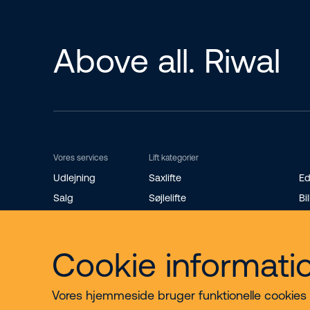
Above all. Riwal
Vores services
Lift kategorier
Udlejning
Saxlifte
Ed
Salg
Søjlelifte
Bil
Riwal Safety Training
Teleskopbomlifte
St
Reservedele
Knækarmsbomlifte
Ro
Cookie informati
Bæltelifte
Mi
Vores hjemmeside bruger funktionelle cookies til