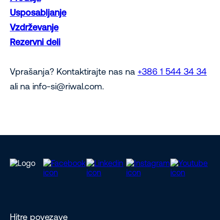
Usposabljanje
Vzdrževanje
Rezervni deli
Vprašanja? Kontaktirajte nas na
+386 1 544 34 34
ali na info-si@riwal.com.
Hitre povezave