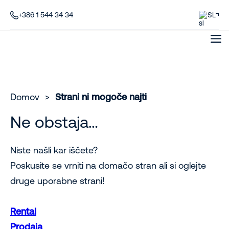
+386 1 544 34 34
SL
Domov
>
Strani ni mogoče najti
Ne obstaja…
Niste našli kar iščete?
Poskusite se vrniti na domačo stran ali si oglejte
druge uporabne strani!
Rental
Prodaja