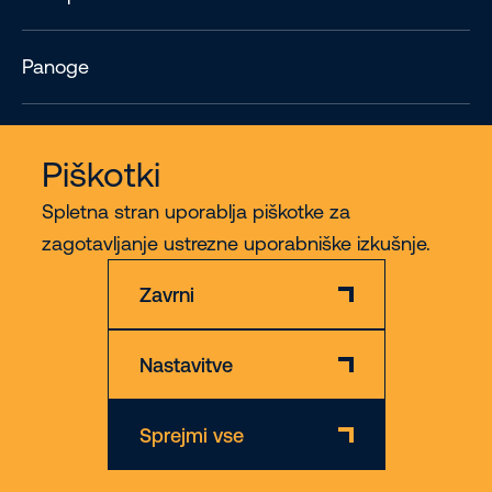
Panoge
Contact
Piškotki
Spletna stran uporablja piškotke za
Več
zagotavljanje ustrezne uporabniške izkušnje.
Zavrni
Nastavitve
Izključitev odgovornosti
Politika varstva in piškotkov
Sprejmi vse
© 2026 Riwal - All rights reserved