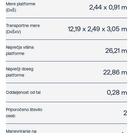
Mere platforme
2,44 x 0,91 m
(DxŠ)
Transportne mere
12,19 x 2,49 x 3,05 m
(DxŠxV)
Največja višina
26,21 m
platforme
Največji doseg
22,86 m
platforme
0,28 m
Oddaljenost od tal
Priporočeno število
2
oseb
Manevriranje na