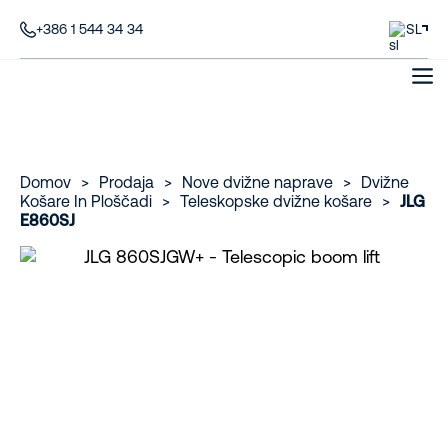
+386 1 544 34 34
SL
Domov
>
Prodaja
>
Nove dvižne naprave
>
Dvižne
Košare In Ploščadi
>
Teleskopske dvižne košare
>
JLG
E860SJ