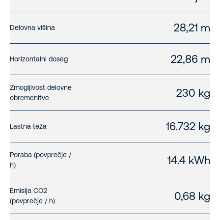
28,21 m
Delovna višina
22,86 m
Horizontalni doseg
Zmogljivost delovne
230 kg
obremenitve
16.732 kg
Lastna teža
Poraba (povprečje /
14.4 kWh
h)
Emisija CO2
0,68 kg
(povprečje / h)