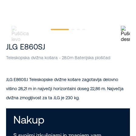
JLG E860SJ
Teleskopska dvižna košara - 28.0m Baterijska ploščad
JLG E860SJ Teleskopske dvižne košare zagotavlja delovno
višino 28,21 m in največji horizontalni doseg 22,86 m. Največja
dvižna zmogljivost za ta JLG je 230 kg.
Nakup
S svojimi izkušnjami in znanjem vam