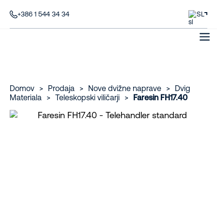
+386 1 544 34 34
SL
Domov
>
Prodaja
>
Nove dvižne naprave
>
Dvig
Materiala
>
Teleskopski viličarji
>
Faresin FH17.40