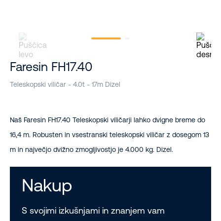
Faresin FH17.40
Teleskopski viličar - 4.0t - 17m Dizel
Naš Faresin FH17.40 Teleskopski viličarji lahko dvigne breme do
16,4 m. Robusten in vsestranski teleskopski viličar z dosegom 13
m in največjo dvižno zmogljivostjo je 4.000 kg. Dizel.
Nakup
S svojimi izkušnjami in znanjem vam