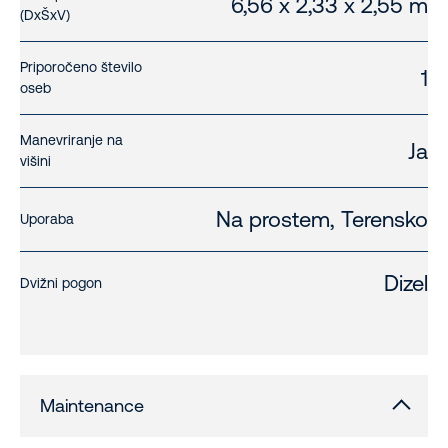
6,56 x 2,33 x 2,55 m
(DxŠxV)
Priporočeno število
1
oseb
Manevriranje na
Ja
višini
Na prostem, Terensko
Uporaba
Dizel
Dvižni pogon
Maintenance