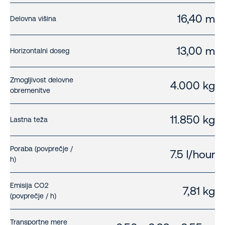
16,40 m
Delovna višina
13,00 m
Horizontalni doseg
Zmogljivost delovne
4.000 kg
obremenitve
11.850 kg
Lastna teža
Poraba (povprečje /
7.5 l/hour
h)
Emisija CO2
7,81 kg
(povprečje / h)
Transportne mere