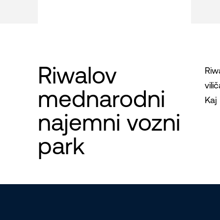
Riwalov
Riw
vili
mednarodni
Kaj 
najemni vozni
park