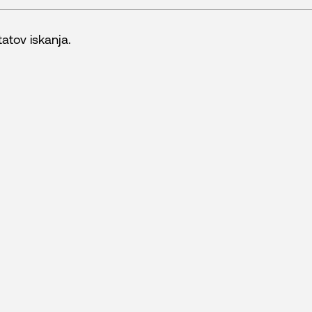
r
tatov iskanja.