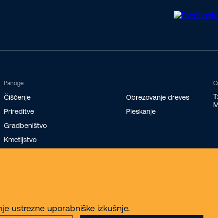
Panoge
C
T
Čiščenje
Obrezovanje dreves
M
Prireditve
Pleskanje
Gradbeništvo
Kmetijstvo
Logistika in skladiščenje
nje ustrezne uporabniške izkušnje.