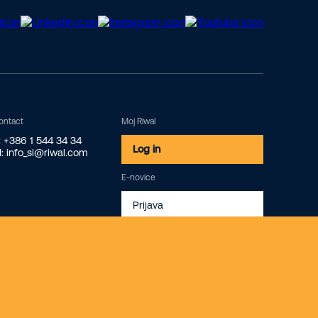
ontact
Moj Riwal
: +386 1 544 34 34
Log in
: info_si@riwal.com
E-novice
Prijava