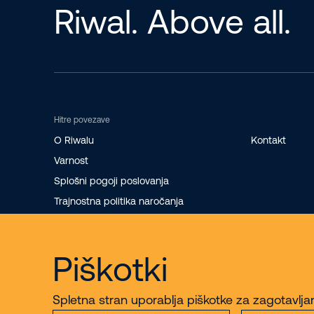
Riwal. Above all.
Hitre povezave
O Riwalu
Kontakt
Varnost
Splošni pogoji poslovanja
Trajnostna politika naročanja
Reklamacije
Piškotki
Spletna stran uporablja piškotke za zagotavlja