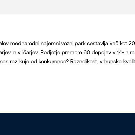
alov mednarodni najemni vozni park sestavlja več kot 20.
čarjev in viličarjev. Podjetje premore 60 depojev v 14-ih r
nas razlikuje od konkurence? Raznolikost, vrhunska kvalite