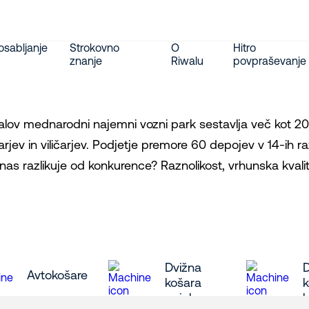
sabljanje
Strokovno
O
Hitro
znanje
Riwalu
povpraševanje
alov mednarodni najemni vozni park sestavlja več kot 20.
čarjev in viličarjev. Podjetje premore 60 depojev v 14-ih r
nas razlikuje od konkurence? Raznolikost, vrhunska kvalite
Dvižna
Avtokošare
košara
k
pajek
l