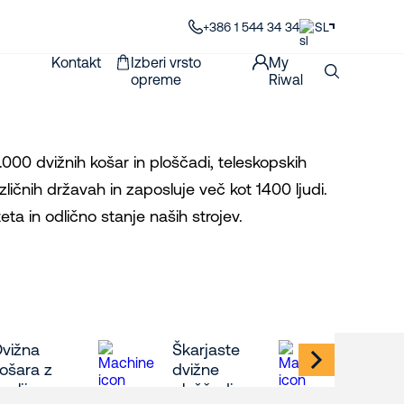
+386 1 544 34 34
SL
Kontakt
Izberi vrsto
My
opreme
Riwal
000 dvižnih košar in ploščadi, teleskopskih
azličnih državah in zaposluje več kot 1400 ljudi.
ta in odlično stanje naših strojev.
Dvižna
Škarjaste
Telesk
ošara z
dvižne
dvižne
omljivo
ploščadi
košare