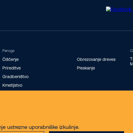
Panoge
C
T
Čiščenje
Obrezovanje dreves
M
Prireditve
Pleskanje
Gradbeništvo
Kmetijstvo
Logistika in skladiščenje
nje ustrezne uporabniške izkušnje.