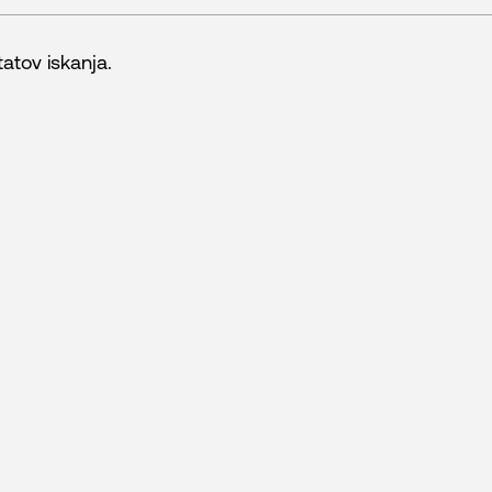
r
tatov iskanja.