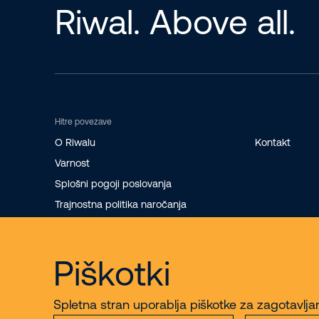
Riwal. Above all.
Hitre povezave
O Riwalu
Kontakt
Varnost
Splošni pogoji poslovanja
Trajnostna politika naročanja
Reklamacije
Piškotki
Spletna stran uporablja piškotke za zagotavlja