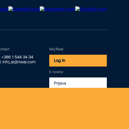
ontact
Moj Riwal
: +386 1 544 34 34
Log in
: info_si@riwal.com
E-novice
Prijava