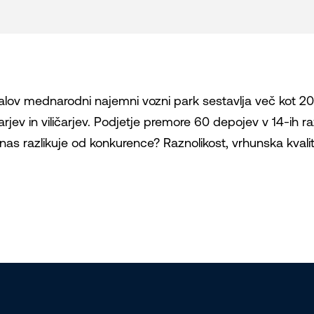
alov mednarodni najemni vozni park sestavlja več kot 20.
čarjev in viličarjev. Podjetje premore 60 depojev v 14-ih r
nas razlikuje od konkurence? Raznolikost, vrhunska kvalite