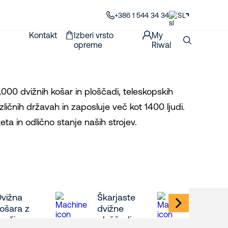
+386 1 544 34 34
SL
Kontakt
Izberi vrsto
My
opreme
Riwal
000 dvižnih košar in ploščadi, teleskopskih
azličnih državah in zaposluje več kot 1400 ljudi.
ta in odlično stanje naših strojev.
Dvižna
Škarjaste
Telesk
ošara z
dvižne
dvižne
omljivo
ploščadi
košare