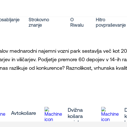
sabljanje
Strokovno
O
Hitro
znanje
Riwalu
povpraševanje
alov mednarodni najemni vozni park sestavlja več kot 20.
čarjev in viličarjev. Podjetje premore 60 depojev v 14-ih r
nas razlikuje od konkurence? Raznolikost, vrhunska kvalite
Dvižna
Avtokošare
košara
k
pajek
l