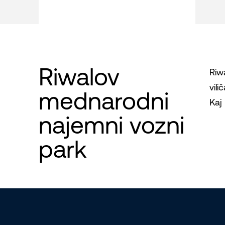
Riwalov
Riw
vili
mednarodni
Kaj 
najemni vozni
park