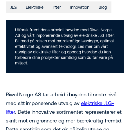
JLG
Elektriske
lifter
Innovation
Blog
Utforsk fremtidens arbeid i høyden med Riwal Norge
AS og vårt imponerende utvalg av elektriske JLG-lifter.
Bli med på reisen mot bærekraftige løsninger, optimal
effektivitet og avansert teknologi. Les mer om vårt
utvalg av elektriske lifter og oppdag hvordan du kan
forbedre dine prosjekter samtidig som du tar vare på
miljøet.
Riwal Norge AS tar arbeid i høyden til neste nivå
med sitt imponerende utvalg av
elektriske JLG-
lifter
. Dette innovative sortimentet representerer et
skritt mot en grønnere og mer bærekraftig fremtid.
Dette samtidig som det gir pålitelig ytelse og