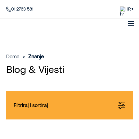
01 2763 581
HR
Doma
>
Znanje
Blog & Vijesti
Filtriraj i sortiraj