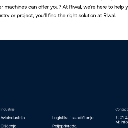
er machines can offer you? At Riwal, we’re here to help 
stry or project, you’ll find the right solution at Riwal.
Industrije
Contact
T: 01 
Avioindustrija
Logistika i skladištenje
M: inf
Čišćenje
Poljoprivreda