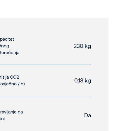
pacitet
230 kg
dnog
terećenja
isija CO2
0,13 kg
rosječno / h)
ravljanje na
Da
ini