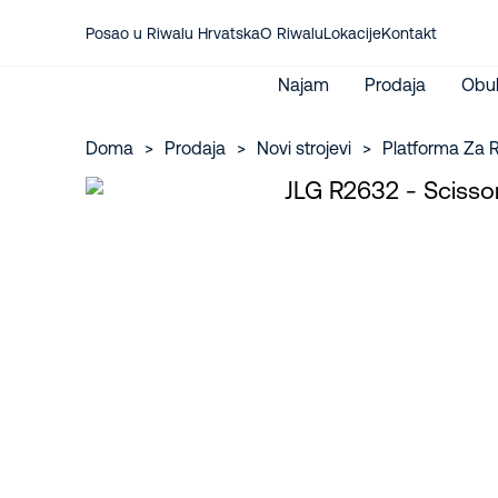
Posao u Riwalu Hrvatska
O Riwalu
Lokacije
Kontakt
Najam
Prodaja
Obu
Doma
>
Prodaja
>
Novi strojevi
>
Platforma Za R
Zaštitna radna oprema
Platforma za rad na visini
Prodaja novo
Rješenja
Podizanje materijala
Prodaja rabljeno
Sigurnost
Međunarodni najam
Dijelovi
Gospodarske grane
Opći uvjeti
Održavanje
Riwal savjetuje
JLG distributer