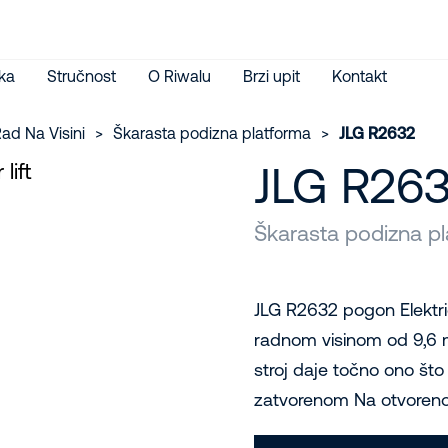
ka
Stručnost
O Riwalu
Brzi upit
Kontakt
ad Na Visini
>
Škarasta podizna platforma
>
JLG R2632
JLG R26
Škarasta podizna pl
JLG R2632 pogon Elektri
radnom visinom od 9,6 
stroj daje točno ono što
zatvorenom Na otvorenom