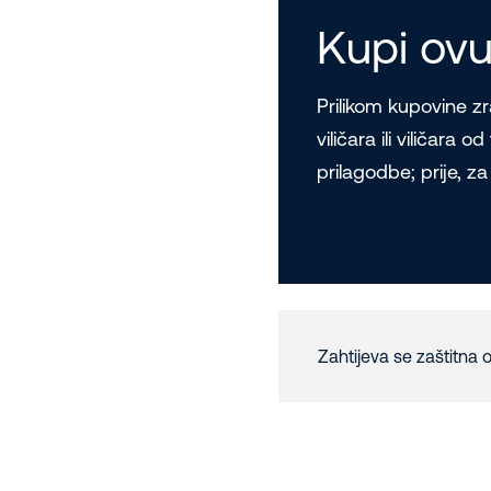
Kupi ovu
Prilikom kupovine z
viličara ili viličara 
prilagodbe; prije, z
Zahtijeva se zaštitna