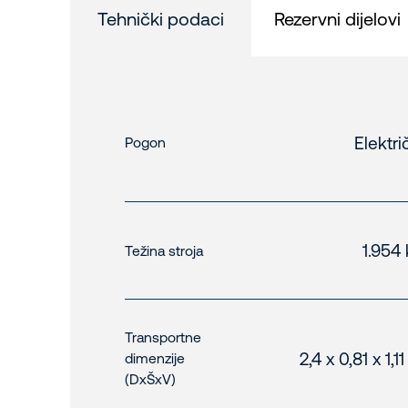
Tehnički podaci
Rezervni dijelovi
Elektri
Pogon
1.954
Težina stroja
Transportne
2,4 x 0,81 x 1,1
dimenzije
(DxŠxV)