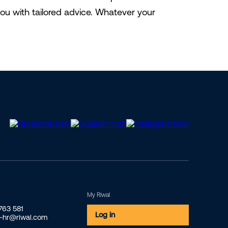
you with tailored advice. Whatever your
My Riwal
2763 581
Log in
o-hr@riwal.com