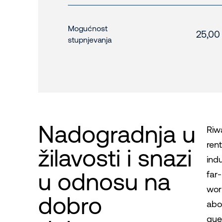
Mogućnost
25,00
stupnjevanja
Nadogradnja u
Riwa
ren
žilavosti i snazi ​​
ind
u odnosu na
far
wor
dobro
abo
que