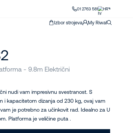
01 2763 581
HR
Izbor strojeva
My Riwal
32
atforma - 9.8m Električni
čni nudi vam impresivnu svestranost. S
m i kapacitetom dizanja od 230 kg, ovaj vam
 vam je potrebno za učinkovit rad. Idealno za U
. Platforma je veličine puta .