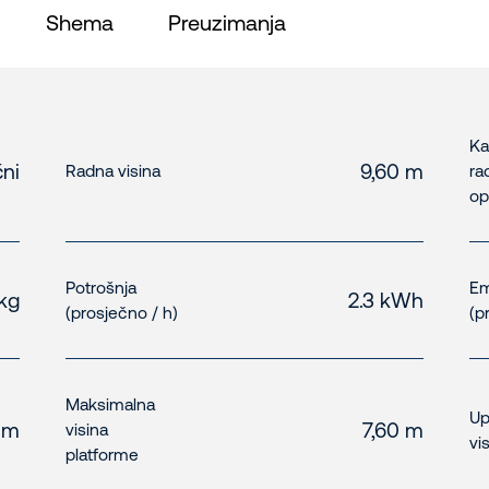
Shema
Preuzimanja
Ka
čni
9,60 m
Radna visina
ra
op
Potrošnja
Em
 kg
2.3 kWh
(prosječno / h)
(p
Maksimalna
Up
1 m
7,60 m
visina
vis
platforme