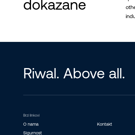
dokazane
oth
indu
Riwal. Above all.
Brzi linkovi
O nama
Kontakt
Sigurnost