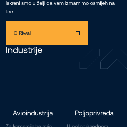
Iskreni smo u želji da vam izmamimo osmijeh na
lice.
O Riwal
Industrije
Avioindustrija
Poljoprivreda
Za komercijalne avio
U poljoprivrednom