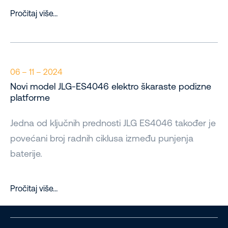
Pročitaj više…
06 – 11 – 2024
Novi model JLG-ES4046 elektro škaraste podizne
platforme
Jedna od ključnih prednosti JLG ES4046 također je
povećani broj radnih ciklusa između punjenja
baterije.
Pročitaj više…