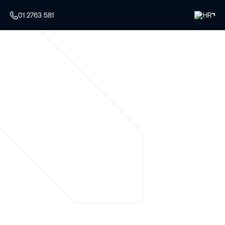
01 2763 581
HR
Vaš
stručnjak