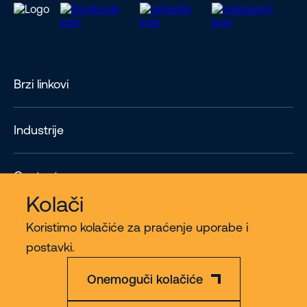
Brzi linkovi
Industrije
Contact
Kolači
Više
Koristimo kolačiće za praćenje uporabe i
postavki.
Onemoguči kolačiće