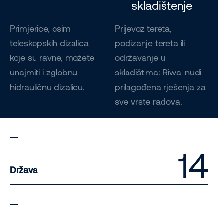
skladištenje
Primjerice, osim
Prijevoz tereta,
teleskopskih dizalica
podizanje tereta ili
koje su ravne, možete
održavanje u
unajmiti i zglobnu
skladištima: Riwal nudi
hidrauličnu dizalicu.
prilagođena rješenja za
sve vrste radova.
14
Država