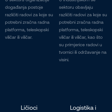
događanja postoje
sektoru obavljaju
različiti radovi za koje su
različiti radovi za koje su
potrebni zračna radna
potrebni zračna radna
platforma, teleskopski
platforma, teleskopski
viličar ili viličar.
viličar ili viličar, kao što
su primjerice radovi u
tvornici ili održavanje na
visini.
Ličioci
Logistika i