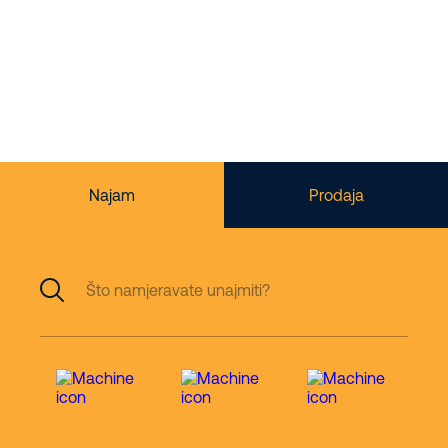
za rad
na visini
Najam
Prodaja