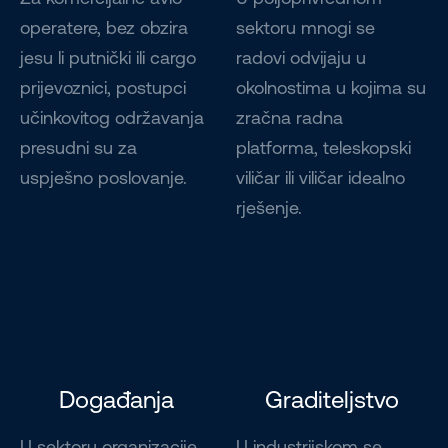
operatere, bez obzira
sektoru mnogi se
jesu li putnički ili cargo
radovi odvijaju u
prijevoznici, postupci
okolnostima u kojima su
učinkovitog održavanja
zračna radna
presudni su za
platforma, teleskopski
uspješno poslovanje.
viličar ili viličar idealno
rješenje.
Događanja
Graditeljstvo
U sektoru organizacije
U industrijskom se