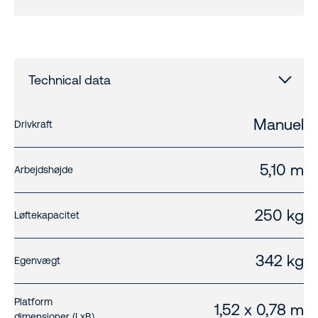
Technical data
Manuel
Drivkraft
5,10 m
Arbejdshøjde
250 kg
Løftekapacitet
342 kg
Egenvægt
Platform
1,52 x 0,78 m
dimensioner (LxB)