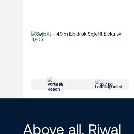
4.9 m
227 kg
Above all. Riwal