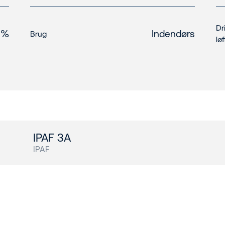
Dr
 %
Indendørs
Brug
løf
s
IPAF 3A
IPAF