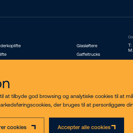
Co
T:
derkoplifte
Glasløftere
M:
lifte
Gaffeltrucks
andard teleskoplæssere
Minilæssere
terende teleskoplæssere
Transportvogne på bælter
on
nikraner
 at tilbyde god browsing og analytiske cookies til at måle
arkedsføringscookies, der bruges til at personliggøre di
rer cookies
Accepter alle cookies