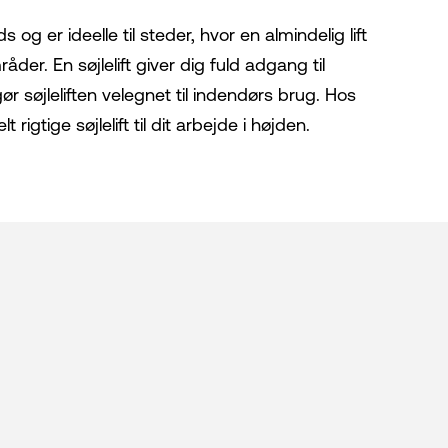
s og er ideelle til steder, hvor en almindelig lift
r. En søjlelift giver dig fuld adgang til
 gør søjleliften velegnet til indendørs brug. Hos
t rigtige søjlelift til dit arbejde i højden.