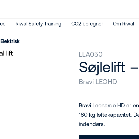
ice
Riwal Safety Training
CO2 beregner
Om Riwal
 Elektrisk
LLA050
Søjlelift 
Bravi LEOHD
Bravi Leonardo HD er en
180 kg løftekapacitet. D
indendørs.