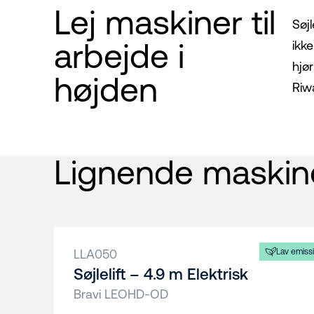
Lej maskiner til
Søjl
arbejde i
ikk
hjør
højden
Riwa
Lignende maskin
LLA050
Lav emiss
Søjlelift – 4.9 m Elektrisk
Bravi LEOHD-OD