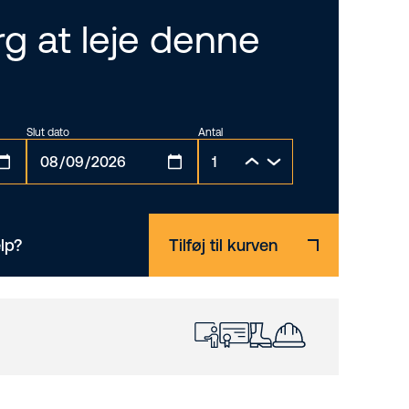
g at leje denne
Slut dato
Antal
lp?
Tilføj til kurven