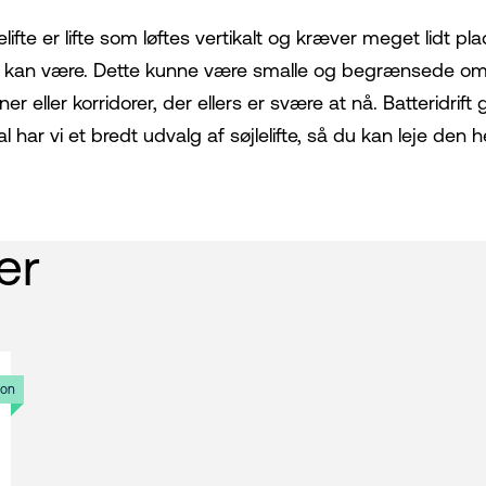
elifte er lifte som løftes vertikalt og kræver meget lidt plad
e kan være. Dette kunne være smalle og begrænsede område
ner eller korridorer, der ellers er svære at nå. Batteridrift
l har vi et bredt udvalg af søjlelifte, så du kan leje den hel
er
ion