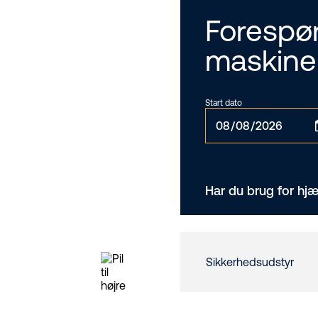
Forespør
maskine
Start dato
Har du brug for hjæ
Sikkerhedsudstyr