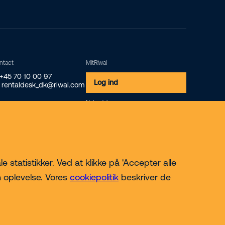
ntact
MitRiwal
 +45 70 10 00 97
Log ind
 rentaldesk_dk@riwal.com
Nyhedsbrev
Tilmeld
 statistikker. Ved at klikke på 'Accepter alle
n oplevelse. Vores
cookiepolitik
beskriver de