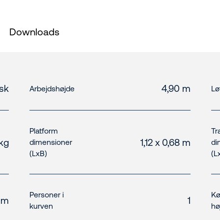
Downloads
isk
4,90 m
Arbejdshøjde
Lø
Platform
Tr
kg
1,12 x 0,68 m
dimensioner
di
(LxB)
(L
Personer i
Kø
 m
1
kurven
hø