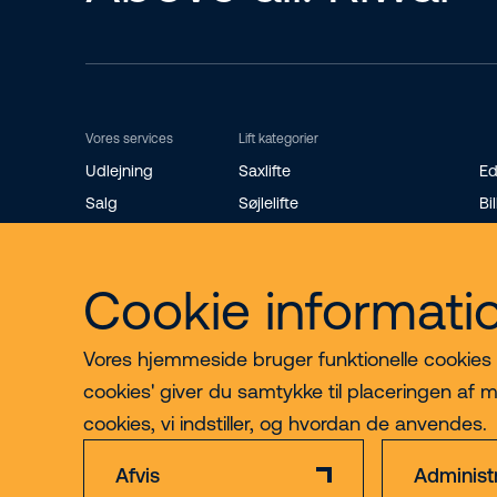
Vores services
Lift kategorier
Udlejning
Saxlifte
Ed
Salg
Søjlelifte
Bil
Riwal Safety Training
Teleskopbomlifte
St
Reservedele
Knækarmsbomlifte
Ro
Cookie informati
Bæltelifte
Mi
Vores hjemmeside bruger funktionelle cookies til
cookies' giver du samtykke til placeringen af m
cookies, vi indstiller, og hvordan de anvendes.
Afvis
Administ