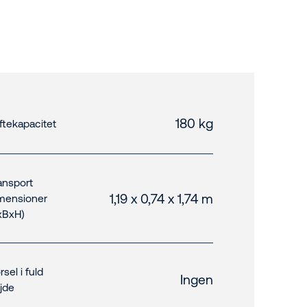
180 kg
ftekapacitet
ansport
1,19 x 0,74 x 1,74 m
mensioner
xBxH)
rsel i fuld
Ingen
jde