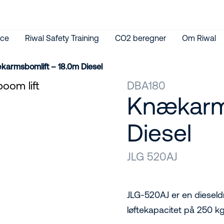
ice
Riwal Safety Training
CO2 beregner
Om Riwal
armsbomlift – 18.0m Diesel
DBA180
Knækarms
Diesel
JLG 520AJ
JLG-520AJ er en diesel
løftekapacitet på 250 k