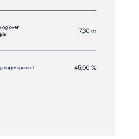
 og over
7,30 m
jde
45,00 %
igningskapacitet