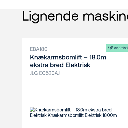
Lignende maskin
EBA180
Lav emiss
Knækarmsbomlift – 18.0m
ekstra bred Elektrisk
JLG EC520AJ