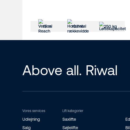
18 m
10.7 m
250 kg
Above all. Riwal
Vores services
Lift kategorier
Udlejning
Saxlifte
Ed
Salg
Søjlelifte
Bil