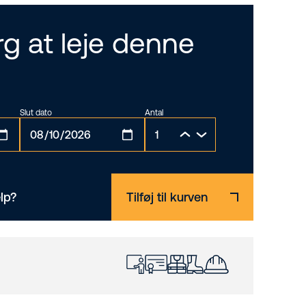
g at leje denne
Slut dato
Antal
lp?
Tilføj til kurven