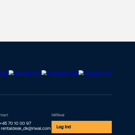
ntact
MitRiwal
 +45 70 10 00 97
Log ind
 rentaldesk_dk@riwal.com