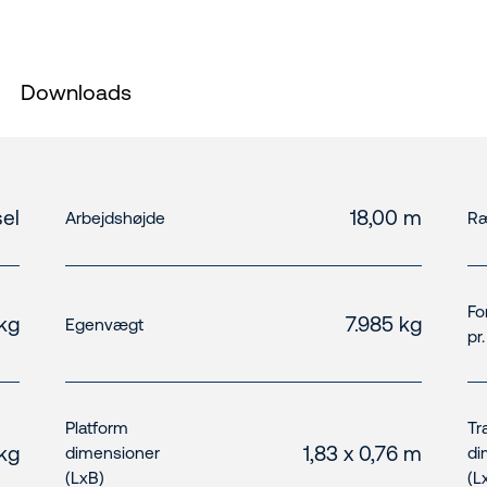
Downloads
el
18,00 m
Arbejdshøjde
Ræ
Fo
kg
7.985 kg
Egenvægt
pr
Platform
Tr
 kg
1,83 x 0,76 m
dimensioner
di
(LxB)
(L