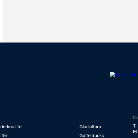
Co
T:
derkoplifte
Glasløftere
M:
lifte
Gaffeltrucks