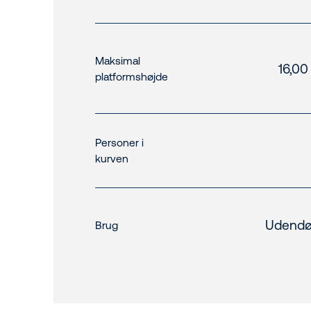
Maksimal
16,00
platformshøjde
Personer i
kurven
Udendø
Brug