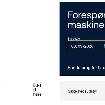
Forespør
maskine
Start dato
Har du brug for hjæ
Sikkerhedsudstyr