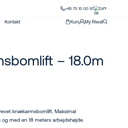
+45 70 10 00 97
DA
Kontakt
Kurv
My Riwal
bomlift – 18.0m
drevet knækarmsbomlift. Maksimal
g og med en 18 meters arbejdshøjde.