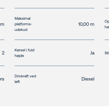
Maksimal
Op
 m
10,00 m
platforms-
hø
udskud
Kørsel i fuld
2
Ja
St
højde
Drivkraft ved
rs
Diesel
løft