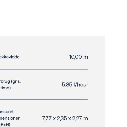
10,00 m
kkevidde
rbrug (gns.
5.85 l/hour
. time)
ansport
7,77 x 2,35 x 2,27 m
mensioner
xBxH)