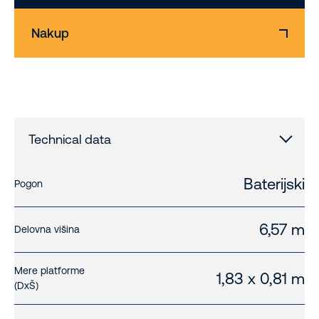
Nakup
Technical data
Baterijski
Pogon
6,57 m
Delovna višina
Mere platforme
1,83 x 0,81 m
(DxŠ)