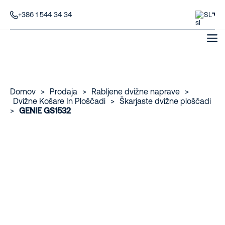
+386 1 544 34 34
SL
Domov
>
Prodaja
>
Rabljene dvižne naprave
>
Dvižne Košare In Ploščadi
>
Škarjaste dvižne ploščadi
>
GENIE GS1532