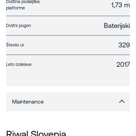
Dolžina podaljška
1,73 m
platforme
Baterijski
Dvižni pogon
329
Število ur
2017
Leto izdelave
Maintenance
Riwal Slovenia