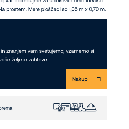
o, kar potrebujete za učinkovito delo. Idealno
 Na prostem. Mere ploščadi so 1,05 m x 0,70 m.
mi in znanjem vam svetujemo; vzamemo si
še želje in zahteve.
Nakup
oprema