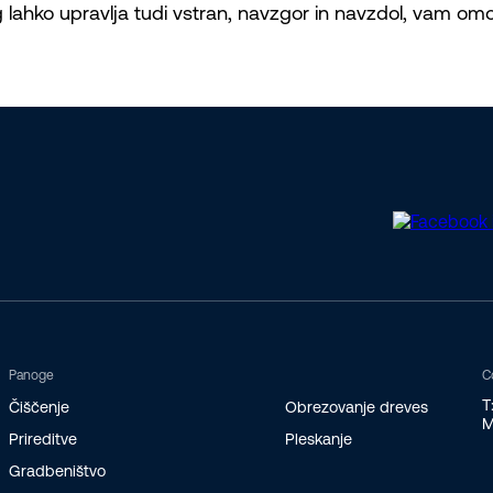
g lahko upravlja tudi vstran, navzgor in navzdol, vam 
Panoge
C
T
Čiščenje
Obrezovanje dreves
M
Prireditve
Pleskanje
Gradbeništvo