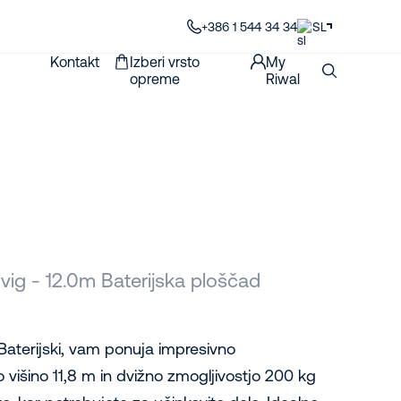
+386 1 544 34 34
SL
Kontakt
Izberi vrsto
My
opreme
Riwal
dvig - 12.0m Baterijska ploščad
Baterijski, vam ponuja impresivno
 višino 11,8 m in dvižno zmogljivostjo 200 kg