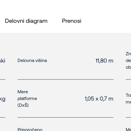
Delovni diagram
Prenosi
Zm
ski
11,80 m
Delovna višina
de
ob
Mere
Tr
kg
1,05 x 0,7 m
platforme
me
(DxŠ)
Priporočeno
Ma