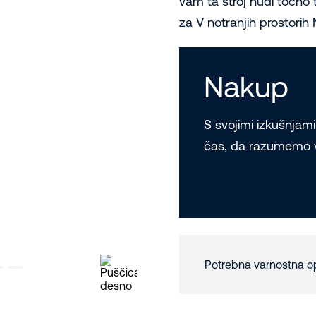
vam ta stroj nudi točno t
za V notranjih prostorih
Nakup
S svojimi izkušnja
čas, da razumemo va
Potrebna varnostna 