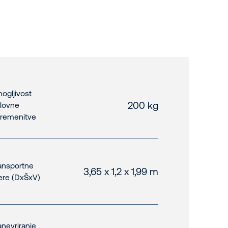
ogljivost
200 kg
lovne
remenitve
ansportne
3,65 x 1,2 x 1,99 m
re (DxŠxV)
nevriranje