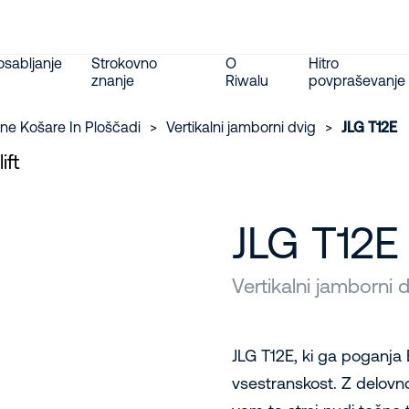
sabljanje
Strokovno
O
Hitro
znanje
Riwalu
povpraševanje
ne Košare In Ploščadi
>
Vertikalni jamborni dvig
>
JLG T12E
JLG T12E
Vertikalni jamborni 
JLG T12E, ki ga poganja 
vsestranskost. Z delovno