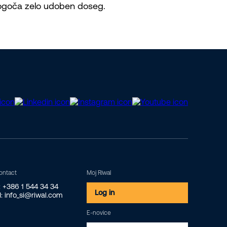
omogoča zelo udoben doseg.
ontact
Moj Riwal
: +386 1 544 34 34
Log in
: info_si@riwal.com
E-novice