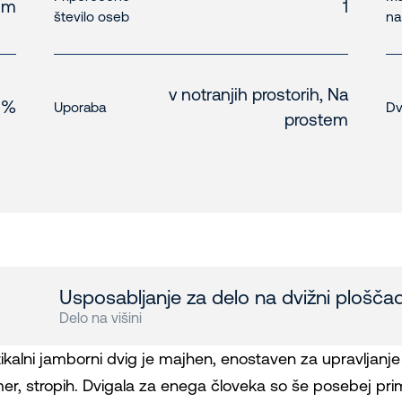
 m
1
število oseb
na
v notranjih prostorih, Na
 %
Uporaba
Dv
prostem
Usposabljanje za delo na dvižni ploščadi
Delo na višini
tikalni jamborni dvig je majhen, enostaven za upravljanje 
mer, stropih. Dvigala za enega človeka so še posebej prim