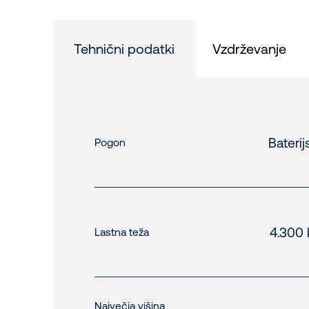
Tehnični podatki
Vzdrževanje
Baterij
Pogon
4.300 
Lastna teža
Največja višina