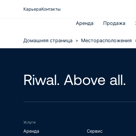
Карьера
Контакты
Аренда
Продажа
Домашняя страница
>
Месторасположения
O Riwal
Все подъемные рабочие
Экспертиза
платформы
Riwal. Above all.
Новости
Телескопические погрузчики
Услуги
Аренда
Сервис