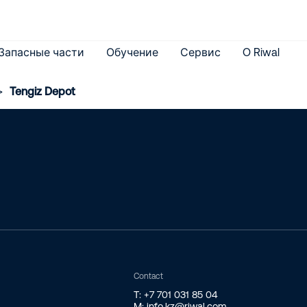
Запасные части
Обучение
Сервис
O Riwal
>
Tengiz Depot
Contact
T: +7 701 031 85 04
M: info.kz@riwal.com