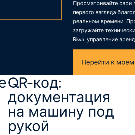
Просматривайте свои 
первого взгляда благ
реальном времени. Про
загружайте технически
Riwal управление арен
Перейти к моем
е
QR-код:
документация
на машину под
рукой