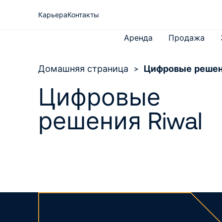
Карьера
Контакты
Аренда
Продажа
Домашняя страница
>
Цифровые реше
Цифровые
O Riwal
Все подъемные рабочие
решения Riwal
Экспертиза
платформы
Новости
Телескопические погрузчики