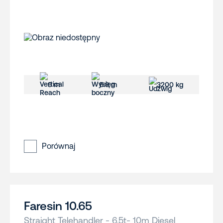
9 m
5.9 m
3200 kg
Porównaj
Faresin 10.65
Straight Telehandler - 6.5t- 10m Diesel