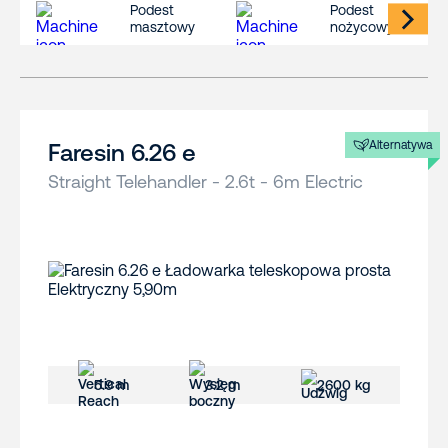
Podest
Podest
masztowy
nożycowy
Alternatywa
Faresin 6.26 e
Straight Telehandler - 2.6t - 6m Electric
5.9 m
3.2 m
2600 kg