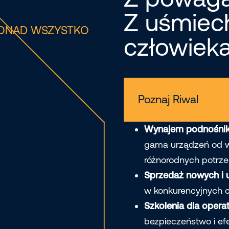
Z uśmie
ONAD WSZYSTKO
człowieka
Poznaj Riwal
Wynajem podnośnik
gama urządzeń od 
różnorodnych potrze
Sprzedaż nowych i
w konkurencyjnych 
Szkolenia dla opera
bezpieczeństwo i ef