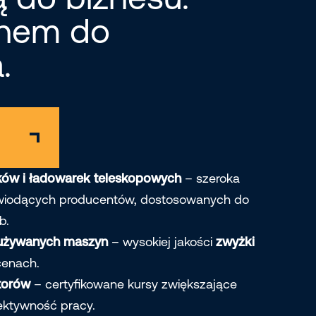
chem do
.
ów i ładowarek teleskopowych
– szeroka
wiodących producentów, dostosowanych do
b.
 używanych maszyn
– wysokiej jakości
zwyżki
cenach.
torów
– certyfikowane kursy zwiększające
ektywność pracy.