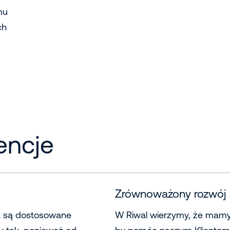
mu
ch
encje
Zrównoważony rozwój
a są dostosowane
W Riwal wierzymy, że mamy 