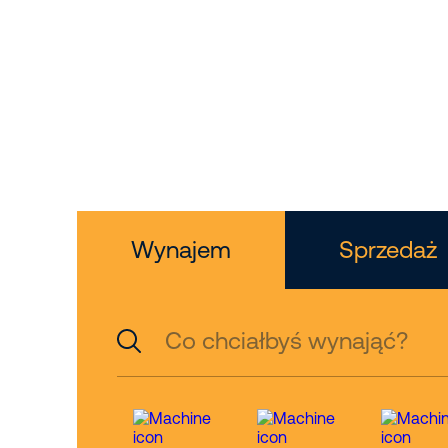
oraz podn
koszowe.
Wynajem
Sprzedaż