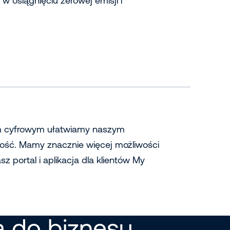
 osiągnięciu zerowej emisji i
om cyfrowym ułatwiamy naszym
ność. Mamy znacznie więcej możliwości
sz portal i aplikacja dla klientów My
 do biznesu.