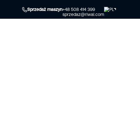
Sprzedaż maszyn
+48 508 414 399
PL
sprzedaz@riwal.com
czenie
O Riwal
Wybór maszyny