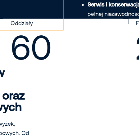
Serwis i konserwacj
pełnej niezawodnośc
Oddziały
F
60
w
 oraz
wych
wyżek,
opowych. Od