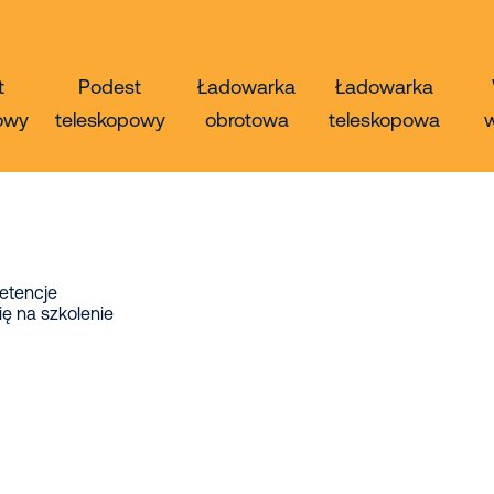
t
Podest
Ładowarka
Ładowarka
owy
teleskopowy
obrotowa
teleskopowa