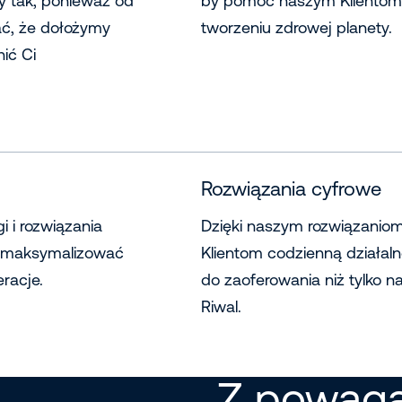
 tak, ponieważ od
by pomóc naszym Klientom w
ać, że dołożymy
tworzeniu zdrowej planety.
ić Ci
Rozwiązania cyfrowe
i i rozwiązania
Dzięki naszym rozwiązani
om maksymalizować
Klientom codzienną działal
racje.
do zaoferowania niż tylko na
Riwal.
Z powagą