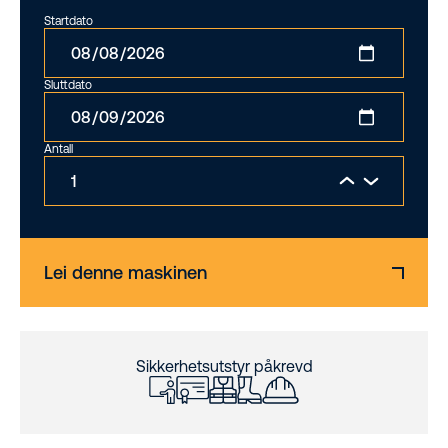
Startdato
Sluttdato
Antall
Lei denne maskinen
Sikkerhetsutstyr påkrevd