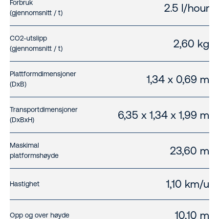
Forbruk
2.5 l/hour
(gjennomsnitt / t)
CO2-utslipp
2,60 kg
(gjennomsnitt / t)
Plattformdimensjoner
1,34 x 0,69 m
(DxB)
Transportdimensjoner
6,35 x 1,34 x 1,99 m
(DxBxH)
Maskimal
23,60 m
platformshøyde
1,10 km/u
Hastighet
10,10 m
Opp og over høyde