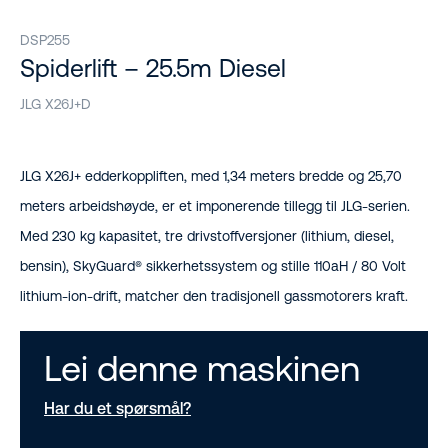
DSP255
Spiderlift – 25.5m Diesel
JLG X26J+D
JLG X26J+ edderkoppliften, med 1,34 meters bredde og 25,70
meters arbeidshøyde, er et imponerende tillegg til JLG-serien.
Med 230 kg kapasitet, tre drivstoffversjoner (lithium, diesel,
bensin), SkyGuard® sikkerhetssystem og stille 110aH / 80 Volt
lithium-ion-drift, matcher den tradisjonell gassmotorers kraft.
Lei denne maskinen
Har du et spørsmål?