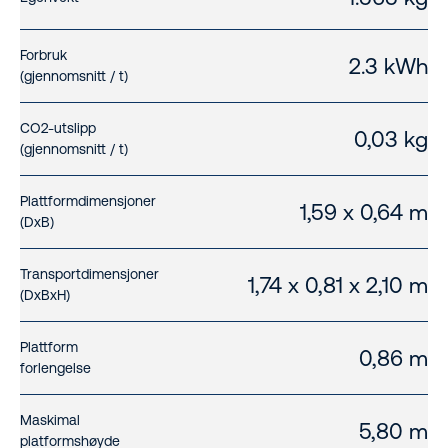
Forbruk
2.3 kWh
(gjennomsnitt / t)
CO2-utslipp
0,03 kg
(gjennomsnitt / t)
Plattformdimensjoner
1,59 x 0,64 m
(DxB)
Transportdimensjoner
1,74 x 0,81 x 2,10 m
(DxBxH)
Plattform
0,86 m
forlengelse
Maskimal
5,80 m
platformshøyde